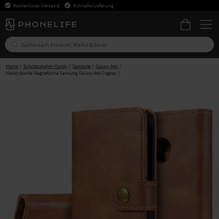
Kostenloser Versand
Schnelle Lieferung
Home
Schutzzubehör Handy
Samsung
Galaxy A40
Handytasche Magnetische Samsung Galaxy A40 Cognac