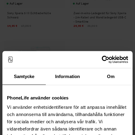
Auf Lager
Auf Lager
Sony Xperia 5 III Echtlederhülle
Zwei-in-eins-Ladegerät für Sony Xperia
Schwarz
- 2m-Kabel und Wandladegerät USB-C
- Smartline
14,95 €
17,95 €
29,95 €
35,90 €
Samtycke
Information
Om
PhoneLife använder cookies
Auf Lager
Vi använder enhetsidentifierare för att anpassa innehållet
Sony Xperia 5 III Displayschutz
och annonserna till användarna, tillhandahålla funktioner
Panzerglas 0.3mm
för sociala medier och analysera vår trafik. Vi
11,95 €
vidarebefordrar även sådana identifierare och annan