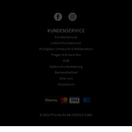
KUNDENSERVICE
Kundenservice
Lieferinformationen
Rückgabe, Umtausch & Reklamation
Fragen & Antworten
AGB
Datenschutzerklärung
Barrierefreiheit
Über uns
Impressum
©
2026
PhoneLife AB (556913-5386)