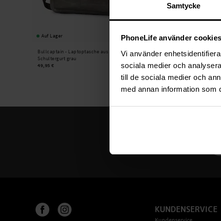
Samtycke
Auf Lager
Auf Lager
PhoneLife använder cookie
Bullcaptain -
Laptoptasche aus Leder mit
Bullcaptain -
Laptoptasche 
Vi använder enhetsidentifierar
Schultergurt grau
Schultergurt braun
sociala medier och analysera 
49,95 €
49,95 €
till de sociala medier och a
med annan information som du 
KUNDENSERVICE
Kundenservice