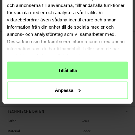
Versand aus unserem Lager in Schweden
och annonserna till användarna, tillhandahålla funktioner
Bezahle sicher via Klarna oder PayPal
för sociala medier och analysera vår trafik. Vi
30 Tage Rückgaberecht
vidarebefordrar även sådana identifierare och annan
Bullcaptain
Art number
:
52396
information från din enhet till de sociala medier och
annons- och analysföretag som vi samarbetar med.
-
PRODUKTBESCHREIBUNG
Dessa kan i sin tur kombinera informationen med annan
Laptoptasche aus Leder.
information som du har tillhandahållit eller som de har
samlat in när du har använt deras tjänster.
Geeignet für:
- Laptop bis zu 16"
Tillåt alla
Produktart: Laptoptasche
Außenabmessungen: 40 x 30 x 7 cm
Material: Leder
Anpassa
Laptoptasche, Laptop
-
TECHNISCHE DATEN
Farbe
Grau
Material
Leder