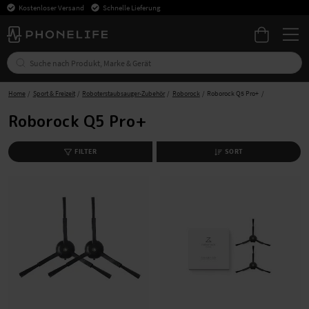
Kostenloser Versand
Schnelle Lieferung
Home
Sport & Freizeit
Roboterstaubsauger-Zubehör
Roborock
Roborock Q5 Pro+
Roborock Q5 Pro+
FILTER
SORT