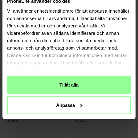
PhoneLife använder cookies
2er-Pack Filter - passend für Roborock
10er-Pack Staubsaugerbeutel -
Vi använder enhetsidentifierare för att anpassa innehållet
Q5 Pro Plus
passend für Roborock Q5 Pro Plus
och annonserna till användarna, tillhandahålla funktioner
13,95 €
39,95 €
för sociala medier och analysera vår trafik. Vi
vidarebefordrar även sådana identifierare och annan
information från din enhet till de sociala medier och
annons- och analysföretag som vi samarbetar med.
Dessa kan i sin tur kombinera informationen med annan
information som du har tillhandahållit eller som de har
samlat in när du har använt deras tjänster.
Tillåt alla
Auf Lager
Auf Lager
Anpassa
6er-Pack Staubsaugerbeutel - passend
2 Stück Hauptbürsten - passend für
für Roborock Q5 Pro Plus
Roborock Q5 Pro Plus
27,95 €
14,95 €