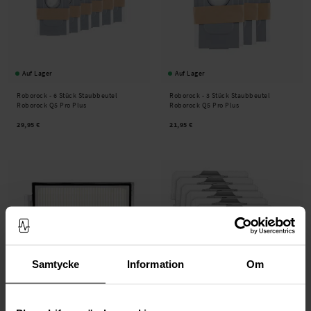
Auf Lager
Auf Lager
Roborock -
6 Stück Staubbeutel
Roborock -
3 Stück Staubbeutel
Roborock Q5 Pro Plus
Roborock Q5 Pro Plus
29,95 €
21,95 €
Samtycke
Information
Om
Auf Lager
Auf Lager