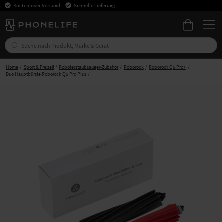
Kostenloser Versand
Schnelle Lieferung
Home
Sport & Freizeit
Roboterstaubsauger-Zubehör
Roborock
Roborock Q5 Pro+
Duo Hauptbürste Roborock Q5 Pro Plus