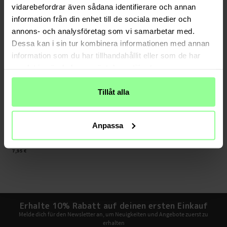
vidarebefordrar även sådana identifierare och annan
information från din enhet till de sociala medier och
annons- och analysföretag som vi samarbetar med.
Dessa kan i sin tur kombinera informationen med annan
information som du har tillhandahållit eller som de har
samlat in när du har använt deras tjänster.
Tillåt alla
Auf Lager
Anpassa
iPhone X/XS Displayschutz
7,95 €
Erhalte 10% Rabatt auf deinen ersten Einkauf
Melde dich für den Newsletter an, um Neuigkeiten und Angebote zuerst zu
erhalten