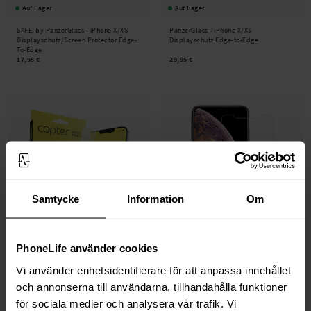
Auf Lager
Auf Lager
SAFE. by PanzerGlass -
iPhone X/XS
PanzerGlass -
iPhone X/XS
Displayschutz/Screen Protector Edge-
Displayschutz Edge-to-Edge
To-Edge
17,95 €
29,95 €
Samtycke
Information
Om
Auf Lager
Auf Lager
PhoneLife använder cookies
Copter -
Screenprotector iPhone X/XS
iPhone X/XS Displayschutz Panzerglas
Vi använder enhetsidentifierare för att anpassa innehållet
0.3mm
och annonserna till användarna, tillhandahålla funktioner
17,95 €
11,95 €
för sociala medier och analysera vår trafik. Vi