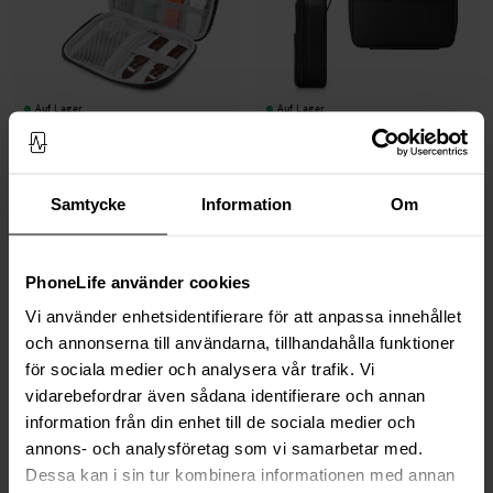
Auf Lager
Auf Lager
Haweel -
Aufbewahrungstasche für
Premium Aufbewahrungstasche für
Uhrenarmbänder schwarz
Uhrenarmbänder schwarz
12,95 €
14,95 €
29,95 €
34,95 €
Samtycke
Information
Om
PhoneLife använder cookies
Vi använder enhetsidentifierare för att anpassa innehållet
och annonserna till användarna, tillhandahålla funktioner
för sociala medier och analysera vår trafik. Vi
vidarebefordrar även sådana identifierare och annan
information från din enhet till de sociala medier och
annons- och analysföretag som vi samarbetar med.
Auf Lager
Auf Lager
Dessa kan i sin tur kombinera informationen med annan