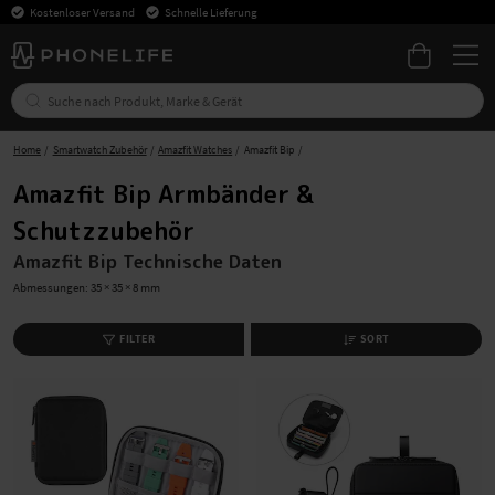
Kostenloser Versand
Schnelle Lieferung
Home
Smartwatch Zubehör
Amazfit Watches
Amazfit Bip
Amazfit Bip Armbänder &
Schutzzubehör
Amazfit Bip
Technische Daten
Abmessungen: 35 × 35 × 8 mm
FILTER
SORT