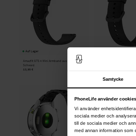
Auf Lager
Auf Lager
Amazfit GTS 4 Mini Armband aus Silikon
Amazfit GTR 4 Armband aus 
Schwarz
13,95 €
13,95 €
Samtycke
PhoneLife använder cookie
Vi använder enhetsidentifierar
sociala medier och analysera 
till de sociala medier och a
med annan information som du 