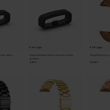
Auf Lager
Auf Lager
versal 18mm,
Armbandhalter Silikon Universal 20mm ,
Amazfit Active 2
schwarz
4,95 €
19,95 €