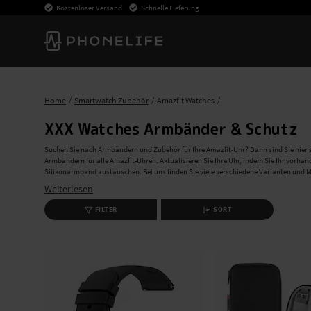
Kostenloser Versand
Schnelle Lieferung
Home
Smartwatch Zubehör
Amazfit Watches
XXX Watches Armbänder & Schutz
Suchen Sie nach Armbändern und Zubehör für Ihre Amazfit-Uhr? Dann sind Sie hier g
Armbändern für alle Amazfit-Uhren. Aktualisieren Sie Ihre Uhr, indem Sie Ihr vo
Silikonarmband austauschen. Bei uns finden Sie viele verschiedene Varianten und 
genau zu Ihnen passt. Wenn Sie aktiv sind und Sport treiben oder sich viel bewegen
Weiterlesen
stabil am Handgelenk sitzt, ohne unangenehm zu sein oder zu scheuern. Wenn Sie 
Leder und Metall an, die Ihrer Uhr eine anspruchsvolle Note verleihen. Mit einem ne
FILTER
SORT
einem erschwinglichen Preis verleihen. Vergessen Sie nicht, Ihre Uhr vor mögliche
und Hüllen können Sie Kratzer vermeiden und die Lebensdauer Ihrer Smartwatch ver
wenn Sie Hilfe bei der Auswahl von Produkten benötigen. Kaufen Sie noch heute bei u