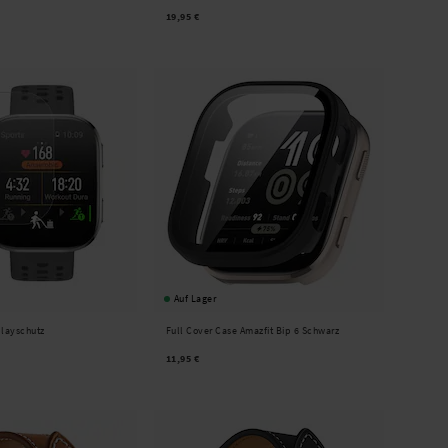
19,95 €
Auf Lager
playschutz
Full Cover Case Amazfit Bip 6 Schwarz
11,95 €