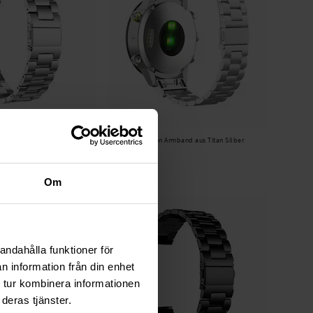
Auf Lager
etallarmband Silber
Amazfit Falcon Armband aus Titan Silber
29,95 €
Om
andahålla funktioner för
n information från din enhet
 tur kombinera informationen
deras tjänster.