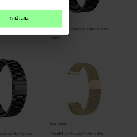
Tillåt alla
Auf Lager
band aus Titan Silber
Amazfit Bip 6 Armband aus Titan Schwarz
29,95 €
Auf Lager
mband aus Stahl Schwarz
Amazfit Bip 6 Milanaise-Armband Gold