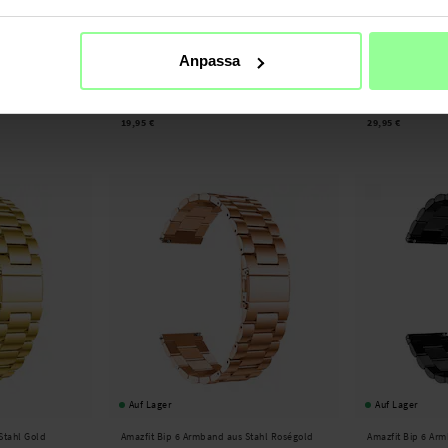
Anpassa
Auf Lager
Auf Lager
d Braun
Amazfit Bip 6 Lederarmband Schwarz
Amazfit Bip 6 Arm
19,95 €
29,95 €
Auf Lager
Auf Lager
Stahl Gold
Amazfit Bip 6 Armband aus Stahl Roségold
Amazfit Bip 6 Ar