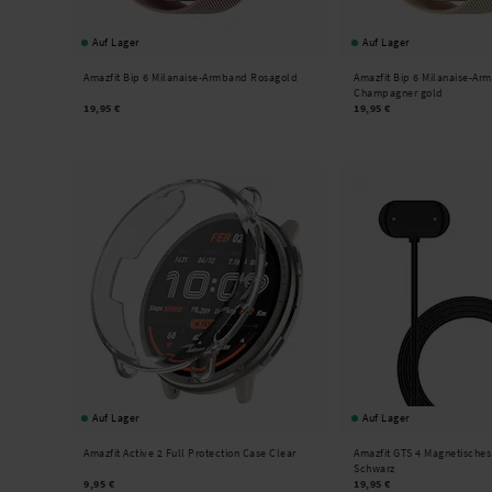
Auf Lager
Auf Lager
Amazfit Bip 6 Milanaise-Armband Rosagold
Amazfit Bip 6 Milanaise-Ar
Champagner gold
19,95 €
19,95 €
Auf Lager
Auf Lager
Amazfit Active 2 Full Protection Case Clear
Amazfit GTS 4 Magnetische
Schwarz
9,95 €
19,95 €