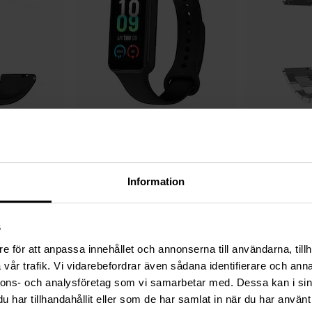
Auf Lager
Auf Lager
Silikon Schwarz
Amazfit Band 7 Armband aus Silikon Schwarz
Universal 22mm M
14,95 €
24,95 €
Information
s
e för att anpassa innehållet och annonserna till användarna, tillh
vår trafik. Vi vidarebefordrar även sådana identifierare och anna
nnons- och analysföretag som vi samarbetar med. Dessa kan i sin
har tillhandahållit eller som de har samlat in när du har använt 