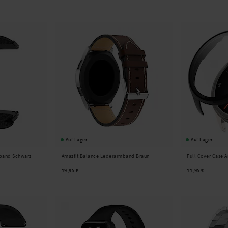
Auf Lager
Auf Lager
mband Schwarz
Amazfit Balance Lederarmband Braun
Full Cover Case 
19,95 €
11,95 €