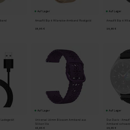
Auf Lager
Auf Lager
mband
Amazfit Bip 6 Milanaise-Armband Roségold
Amazfit Bip 6 Mi
19,95 €
19,95 €
Auf Lager
Auf Lager
s Ladegerät
Universal 20mm Blossom Armband aus
Dux Ducis -
Amazf
Silikon lila
Armband schwarz
15,95 €
19,95 €