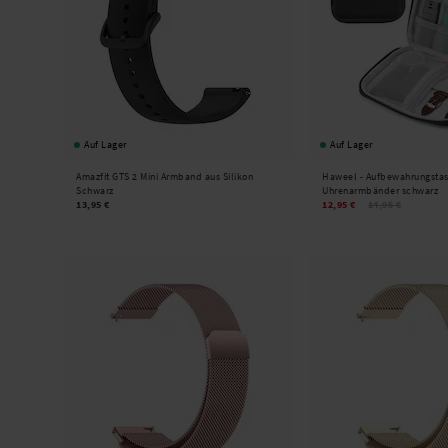
Auf Lager
Auf Lager
Amazfit GTS 2 Mini Armband aus Silikon
Haweel -
Aufbewahrungstas
Schwarz
Uhrenarmbänder schwarz
13,95 €
12,95 €
14,95 €