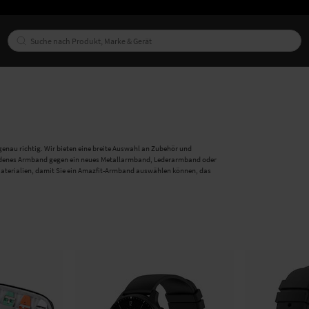
enau richtig. Wir bieten eine breite Auswahl an Zubehör und
rhandenes Armband gegen ein neues Metallarmband, Lederarmband oder
Materialien, damit Sie ein Amazfit-Armband auswählen können, das
, ist ein Silikonarmband eine hervorragende Wahl, da es eng und
einen eleganteren Look bevorzugen, bieten wir auch Armbänder aus
uen Armband können Sie Ihrer Amazfit-Uhr einen völlig neuen Stil zu
n Schäden zu schützen. Mit unseren hochwertigen Displayschutzfolien
längern. Zögern Sie nicht, unseren Kundenservice zu kontaktieren,
ns bei PhoneLife ein.