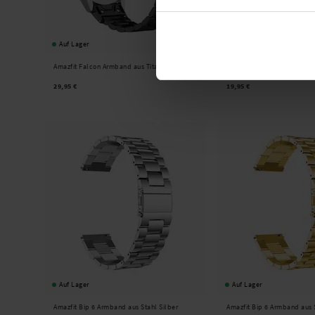
Auf Lager
Auf Lager
Amazfit Falcon Armband aus Titan Schwarz
Amazfit Bip 6 Lederarmban
29,95 €
19,95 €
Auf Lager
Auf Lager
Amazfit Bip 6 Armband aus Stahl Silber
Amazfit Bip 6 Armband aus 