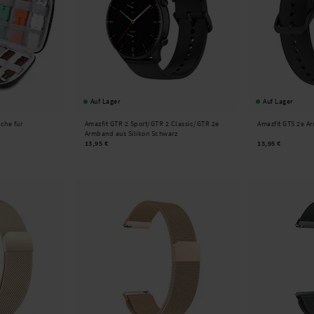
Auf Lager
Auf Lager
che für
Amazfit GTR 2 Sport/GTR 2 Classic/GTR 2e
Amazfit GTS 2e A
Armband aus Silikon Schwarz
13,95 €
13,95 €