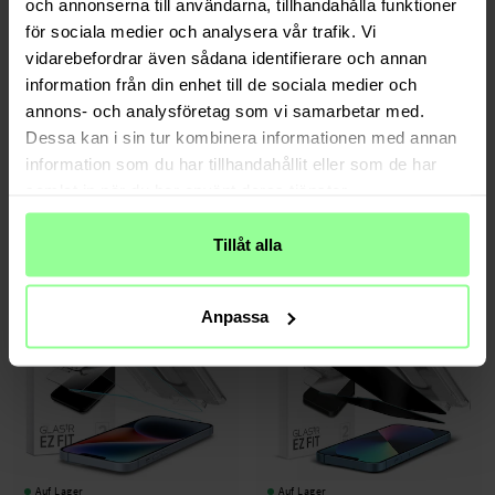
och annonserna till användarna, tillhandahålla funktioner
för sociala medier och analysera vår trafik. Vi
vidarebefordrar även sådana identifierare och annan
information från din enhet till de sociala medier och
annons- och analysföretag som vi samarbetar med.
Auf Lager
Auf Lager
Dessa kan i sin tur kombinera informationen med annan
information som du har tillhandahållit eller som de har
Spigen -
Screen Protector GLAS.tR SLIM
Spigen -
AlignMaster GLAS.tR Black (2
HD iPhone 13 Pro
Stück) iPhone 13 Pro schwarz
samlat in när du har använt deras tjänster.
19,95 €
29,95 €
Tillåt alla
Anpassa
Auf Lager
Auf Lager