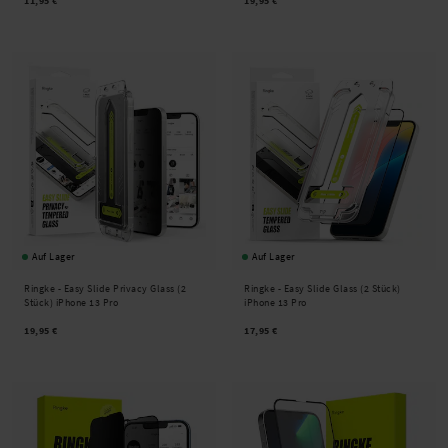
11,95 €
19,95 €
Auf Lager
Auf Lager
Ringke -
Easy Slide Privacy Glass (2
Ringke -
Easy Slide Glass (2 Stück)
Stück) iPhone 13 Pro
iPhone 13 Pro
19,95 €
17,95 €