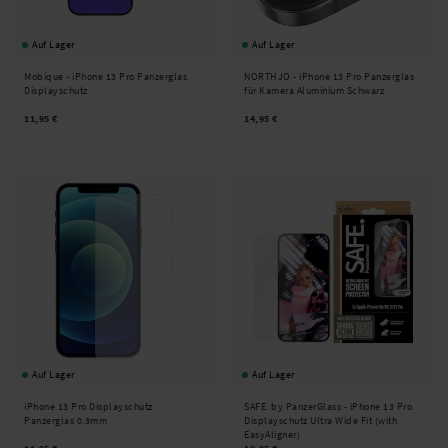
Auf Lager
Auf Lager
Mobique -
iPhone 13 Pro Panzerglas
NORTHJO -
iPhone 13 Pro Panzerglas
Displayschutz
für Kamera Aluminium Schwarz
11,95 €
14,95 €
Auf Lager
Auf Lager
iPhone 13 Pro Displayschutz
SAFE. by PanzerGlass -
iPhone 13 Pro
Panzerglas 0.3mm
Displayschutz Ultra Wide Fit (with
EasyAligner)