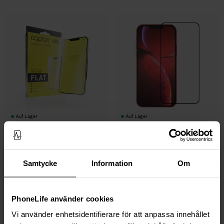
Auf Lager
Auf Lager
Copter -
Exoglass iPhone 13 Pro
iPhone 13 Pro Vollabdeckendes
Panzerglas schwarz
19,95 €
13,95 €
Samtycke
Information
Om
PhoneLife använder cookies
Vi använder enhetsidentifierare för att anpassa innehållet