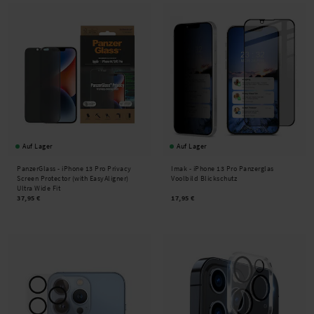
Auf Lager
Auf Lager
PanzerGlass -
iPhone 13 Pro Privacy
Imak -
iPhone 13 Pro Panzerglas
Screen Protector (with EasyAligner)
Voolbild Blickschutz
Ultra Wide Fit
37,95 €
17,95 €