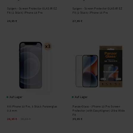
Spigen -
Screen Protector GLAS.tR EZ
Spigen -
Screen Protector GLAS.tR EZ
Fit (2 Stück) iPhone 13 Pro
Fit (2 Stück) iPhone 13 Pro
24,95 €
27,95 €
Auf Lager
Auf Lager
Kit iPhone 13 Pro, 3 Stück Panzerglas
PanzerGlass -
iPhone 13 Pro Screen
0.3 mm
Protector (with EasyAligner) Ultra Wide
Fit
26,95 €
35,85 €
34,95 €