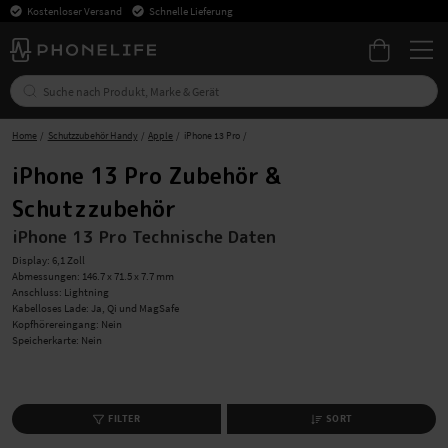
Kostenloser Versand
Schnelle Lieferung
Home
Schutzzubehör Handy
Apple
iPhone 13 Pro
iPhone 13 Pro Zubehör &
Schutzzubehör
iPhone 13 Pro Technische Daten
Display: 6,1 Zoll
Abmessungen: 146.7 x 71.5 x 7.7 mm
Anschluss: Lightning
Kabelloses Lade: Ja, Qi und MagSafe
Kopfhörereingang: Nein
Speicherkarte: Nein
FILTER
SORT