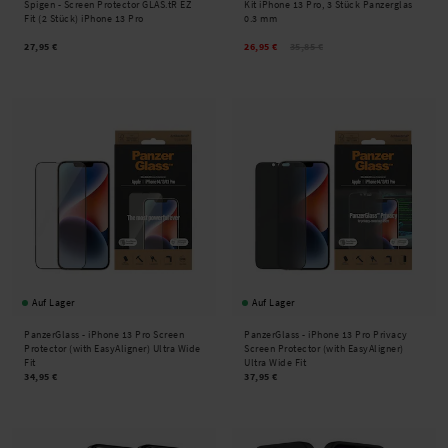
Spigen -
Screen Protector GLAS.tR EZ
Kit iPhone 13 Pro, 3 Stück Panzerglas
Fit (2 Stück) iPhone 13 Pro
0.3 mm
27,95 €
26,95 €
35,85 €
Auf Lager
Auf Lager
PanzerGlass -
iPhone 13 Pro Screen
PanzerGlass -
iPhone 13 Pro Privacy
Protector (with EasyAligner) Ultra Wide
Screen Protector (with EasyAligner)
Fit
Ultra Wide Fit
34,95 €
37,95 €