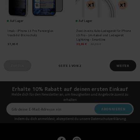
Auf Lager
Auf Lager
Imak -
iPhone 13 Pro Panzerglas
Zwei-in-eins Auto-Ladegerät für iPhone
Voolbild Blickschutz
13 Pro - 1m-Kabel und Ladegerät
Lightning - Smartline
17,95 €
33,95 €
37,90 €
ZURÜCK
SEITE 1 VON 2
WEITER
Erhalte 10% Rabatt auf deinen ersten Einkauf
Melde dich für den Newsletter an, um Neuigkeiten und Angebote zuerst zu
erhalten
ABONNIEREN
Indem du dich anmeldest, akzeptierst du unsere Datenschutzerklärung