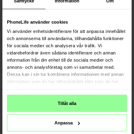
Samtycke
Information
Om
PhoneLife använder cookies
Vi använder enhetsidentifierare för att anpassa innehållet
och annonserna till användarna, tillhandahålla funktioner
Auf Lager
Auf Lager
för sociala medier och analysera vår trafik. Vi
Apple iPhone 13 Pro 3-in-1 Qi2 MagSafe
Ringke -
iPhone 13 Pro Folio Wallet
vidarebefordrar även sådana identifierare och annan
Kabellose Ladestation schwarz
Magnetic Braun
information från din enhet till de sociala medier och
49,95 €
18,95 €
annons- och analysföretag som vi samarbetar med.
Dessa kan i sin tur kombinera informationen med annan
information som du har tillhandahållit eller som de har
samlat in när du har använt deras tjänster.
Tillåt alla
Anpassa