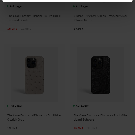
Auf Lager
Auf Lager
The Case Factory -
iPhone 13 Pro Hülle
Ringke -
Privacy Screen Protector Glass
Textured Black
iPhone 13 Pro
16,95 €
19,95 €
17,95 €
Auf Lager
Auf Lager
The Case Factory -
iPhone 13 Pro Hülle
The Case Factory -
iPhone 13 Pro Hülle
Ostrich Grau
Lizard Schwarz
19,95 €
16,95 €
19,95 €