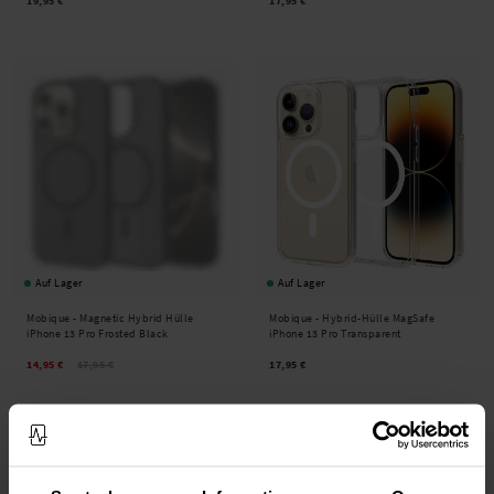
19,95 €
17,95 €
Auf Lager
Auf Lager
Mobique -
Magnetic Hybrid Hülle
Mobique -
Hybrid-Hülle MagSafe
iPhone 13 Pro Frosted Black
iPhone 13 Pro Transparent
14,95 €
17,95 €
17,95 €