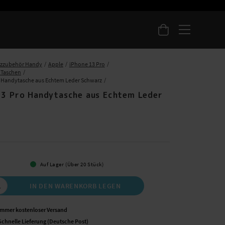
tzzubehör Handy
Apple
iPhone 13 Pro
 Taschen
 Handytasche aus Echtem Leder Schwarz
13 Pro Handytasche aus Echtem Leder
 €
Auf Lager (Über 20 Stück)
IN DEN WARENKORB LEGEN
Immer kostenloser Versand
Schnelle Lieferung (Deutsche Post)