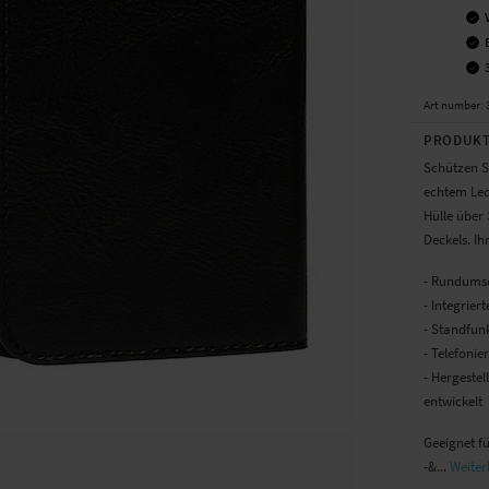
Art number
:
PRODUKT
Schützen Si
echtem Lede
Hülle über
Deckels. Ih
- Rundumsc
- Integrie
- Standfun
- Telefonie
- Hergestel
entwickelt
Geeignet f
-&...
Weiter