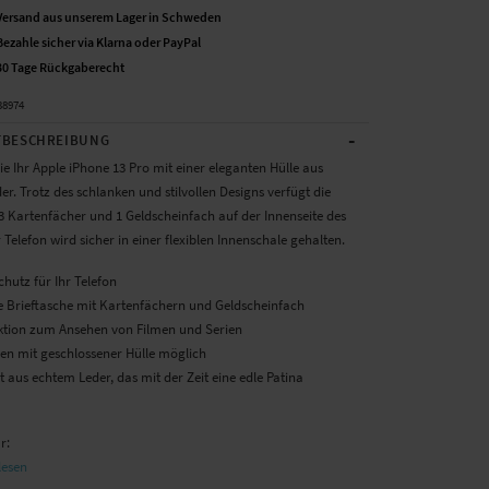
Versand aus unserem Lager in Schweden
Bezahle sicher via Klarna oder PayPal
30 Tage Rückgaberecht
38974
-
BESCHREIBUNG
e Ihr Apple iPhone 13 Pro mit einer eleganten Hülle aus
r. Trotz des schlanken und stilvollen Designs verfügt die
 3 Kartenfächer und 1 Geldscheinfach auf der Innenseite des
r Telefon wird sicher in einer flexiblen Innenschale gehalten.
hutz für Ihr Telefon
rte Brieftasche mit Kartenfächern und Geldscheinfach
ktion zum Ansehen von Filmen und Serien
ren mit geschlossener Hülle möglich
lt aus echtem Leder, das mit der Zeit eine edle Patina
ür:
lesen