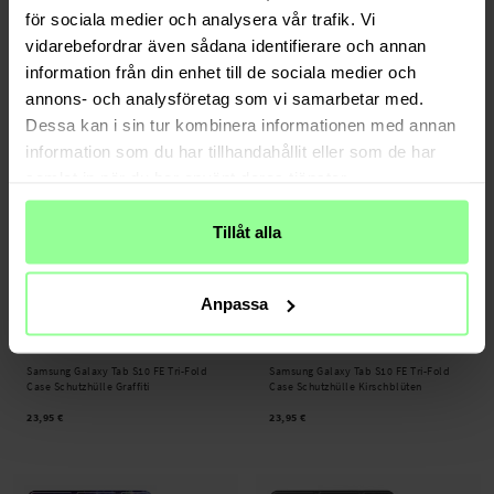
Samsung Galaxy Tab S10 FE
Samsung Galaxy Tab S10 FE Panzerglas
för sociala medier och analysera vår trafik. Vi
Displayschutz
0.3 mm
vidarebefordrar även sådana identifierare och annan
9,95 €
19,95 €
information från din enhet till de sociala medier och
annons- och analysföretag som vi samarbetar med.
Dessa kan i sin tur kombinera informationen med annan
information som du har tillhandahållit eller som de har
samlat in när du har använt deras tjänster.
Tillåt alla
Anpassa
Auf Lager
Auf Lager
Samsung Galaxy Tab S10 FE Tri-Fold
Samsung Galaxy Tab S10 FE Tri-Fold
Case Schutzhülle Graffiti
Case Schutzhülle Kirschblüten
23,95 €
23,95 €