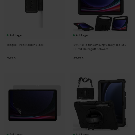
Auf Lager
Auf Lager
Ringke -
Pen Holder Black
EVA-Hülle für Samsung Galaxy Tab S10
FE mit Haltegriff Schwarz
4,95 €
24,95 €
Auf Lager
Auf Lager