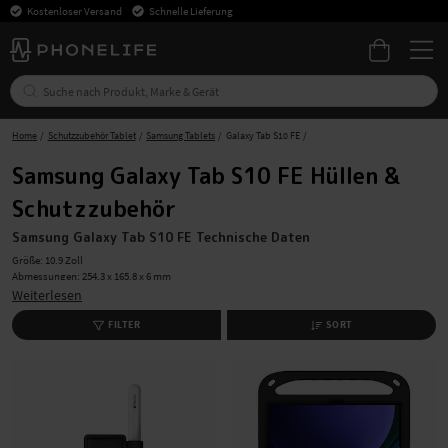
Kostenloser Versand
Schnelle Lieferung
Home
Schutzzubehör Tablet
Samsung Tablets
Galaxy Tab S10 FE
Samsung Galaxy Tab S10 FE Hüllen &
Schutzzubehör
Samsung Galaxy Tab S10 FE
Technische Daten
Größe: 10.9 Zoll
Abmessungen: 254.3 x 165.8 x 6 mm
Modell: SM-X520, SM-X526, SM-X526B
Weiterlesen
Ladegerät: USB-C
Kabelloses Laden: Nein
FILTER
SORT
Kopfhörereingang: Nein
Speicherkarte: Ja