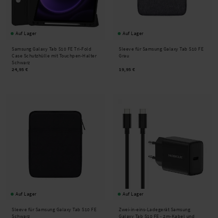
Auf Lager
Auf Lager
Samsung Galaxy Tab S10 FE Tri-Fold
Sleeve für Samsung Galaxy Tab S10 FE
Case Schutzhülle mit Touchpen-Halter
Grau
Schwarz
24,95 €
19,95 €
Auf Lager
Auf Lager
Sleeve für Samsung Galaxy Tab S10 FE
Zwei-in-eins-Ladegerät Samsung
Schwarz
Galaxy Tab S10 FE - 2m-Kabel und