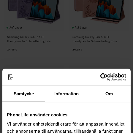
Auf Lager
Auf Lager
Samsung Galaxy Tab S10 FE
Samsung Galaxy Tab S10 FE
Handytasche Schmetterling Lila
Handytasche Schmetterling Rosa
24,95 €
24,95 €
Samtycke
Information
Om
PhoneLife använder cookies
Vi använder enhetsidentifierare för att anpassa innehållet
Auf Lager
Auf Lager
och annonserna till användarna, tillhandahålla funktioner