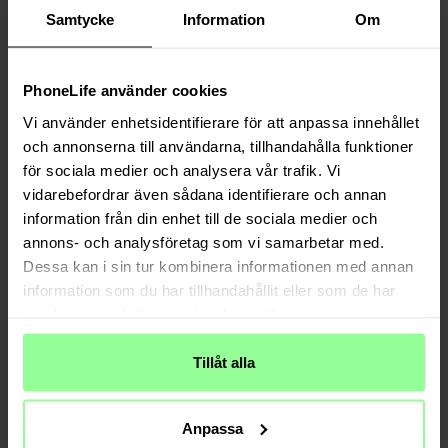
Samtycke
Information
Om
PhoneLife använder cookies
Vi använder enhetsidentifierare för att anpassa innehållet
och annonserna till användarna, tillhandahålla funktioner
för sociala medier och analysera vår trafik. Vi
vidarebefordrar även sådana identifierare och annan
information från din enhet till de sociala medier och
annons- och analysföretag som vi samarbetar med.
Auf Lager
Auf Lager
Dessa kan i sin tur kombinera informationen med annan
information som du har tillhandahållit eller som de har
Sprintar 18mm (3 Stück)
Sprintar 20mm (3 Stück)
samlat in när du har använt deras tjänster.
5,95 €
5,95 €
Tillåt alla
Anpassa