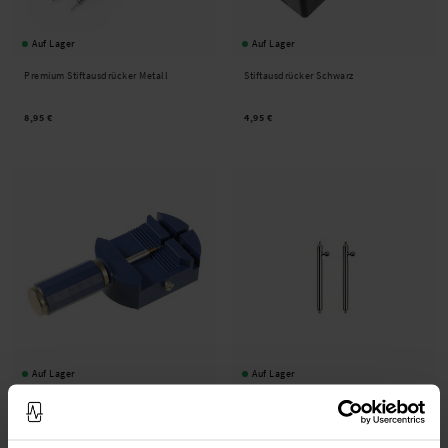
Auf Lager
Auf Lager
Premium Stiftausdrücker Metall
Stiftausdrücker Schwarz
8,95 €
4,95 €
Auf Lager
Auf Lager
Stiftausdrücker Blau
Sprintar 23mm (3 Stück)
4,95 €
5,95 €