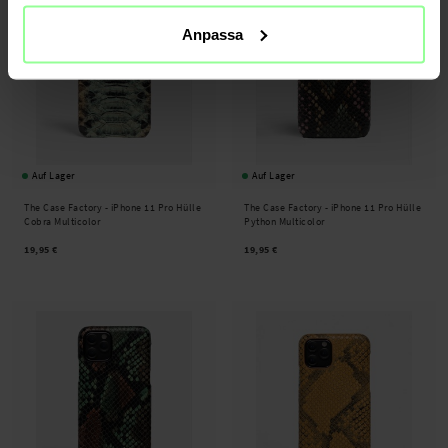
Anpassa
Auf Lager
Auf Lager
The Case Factory -
iPhone 11 Pro Hülle
The Case Factory -
iPhone 11 Pro Hülle
Cobra Multicolor
Python Multicolor
19,95 €
19,95 €