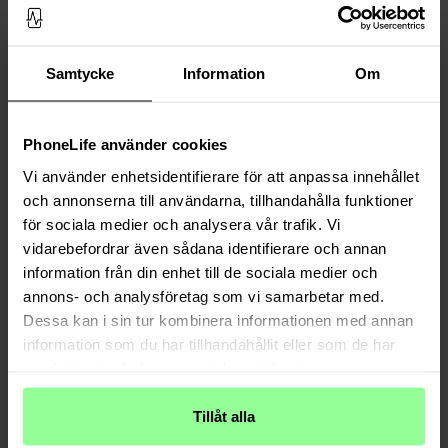
Croco Taupe/Pink
Varan Iguana
19,95 €
19,95 €
Samtycke
Information
Om
PhoneLife använder cookies
Vi använder enhetsidentifierare för att anpassa innehållet
och annonserna till användarna, tillhandahålla funktioner
för sociala medier och analysera vår trafik. Vi
vidarebefordrar även sådana identifierare och annan
information från din enhet till de sociala medier och
annons- och analysföretag som vi samarbetar med.
Auf Lager
Auf Lager
Dessa kan i sin tur kombinera informationen med annan
The Case Factory -
iPhone 11 Pro Hülle
The Case Factory -
iPhone 11 Pro Hülle
Python Beige/Brown
Snake Powder
information som du har tillhandahållit eller som de har
samlat in när du har använt deras tjänster.
19,95 €
19,95 €
Tillåt alla