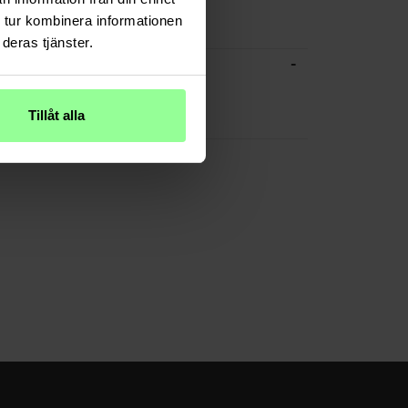
 tur kombinera informationen
e Hybrid, Handy
deras tjänster.
-
CHE DATEN
Transparent
Tillåt alla
Plastik