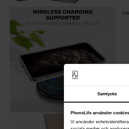
Samtycke
PhoneLife använder cookie
Vi använder enhetsidentifierar
sociala medier och analysera 