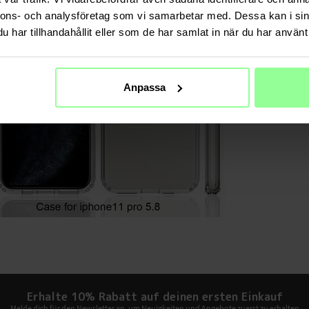
nnons- och analysföretag som vi samarbetar med. Dessa kan i sin
Schutzhüll
har tillhandahållit eller som de har samlat in när du har använt 
TECHNIS
Farbe
Anpassa
Material
Erhalte 10% Rabatt auf deinen ersten Einkauf
Melde dich für den Newsletter an, um Neuigkeiten und Angebote zuerst zu erhalten