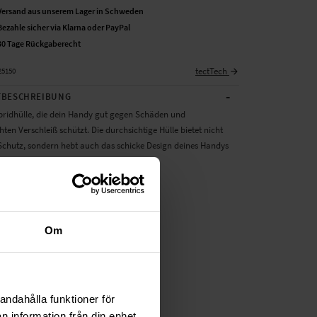
Versand aus unserem Lager in Schweden
Bezahle sicher via Klarna oder PayPal
30 Tage Rückgaberecht
tectTech
25150
-
BESCHREIBUNG
ridhülle, die dein Handy gut gegen Schäden und
en Verschleiß schützt. Die durchsichtige Hülle bietet nicht
Schutz, sondern hebt auch das schicke Design deines Handys
ten Schutz für dein Handy
taltete, durchsichtige Handyhülle
swert
Om
r: Apple iPhone 11 Pro
: Schutzhülle Hybrid
tTech
astik
andahålla funktioner för
nsparent
n information från din enhet