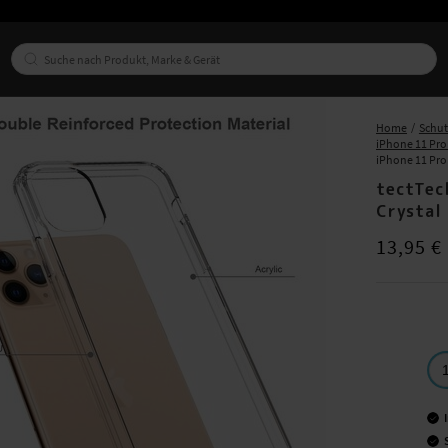
Home
Schu
iPhone 11 Pro
iPhone 11 Pro
tectTec
Crystal
Preis
:
13,95
13,95 €