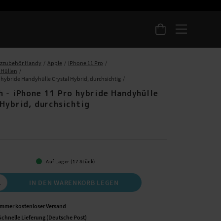
tzzubehör Handy
Apple
iPhone 11 Pro
 Hüllen
 hybride Handyhülle Crystal Hybrid, durchsichtig
h - iPhone 11 Pro hybride Handyhülle
 Hybrid, durchsichtig
 €
Auf Lager (17 Stück)
IN DEN WARENKORB LEGEN
Immer kostenloser Versand
Schnelle Lieferung (Deutsche Post)