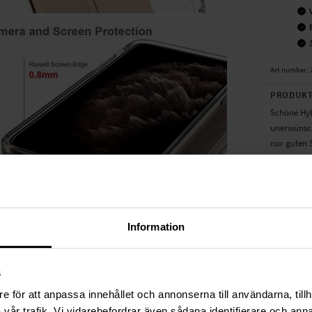
Art number
:
PRODUKT
Schöne Hyb
unerwünscht
nur guten 
hervor.
- bietet gu
- schön ges
- sehr prei
Information
Geeignet fü
Produktart
s
Marke: tec
Material: Pl
e för att anpassa innehållet och annonserna till användarna, tillh
Farbe: Tra
vår trafik. Vi vidarebefordrar även sådana identifierare och anna