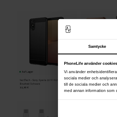
Samtycke
PhoneLife använder cookie
Vi använder enhetsidentifierar
Auf Lager
Auf Lager
sociala medier och analysera 
tectTech -
Sony Xperia 10 VI Hülle TPU
tectTech -
Card Slots Case 
till de sociala medier och a
Brushed Schwarz
Braun
11,95 €
13,95 €
med annan information som du 