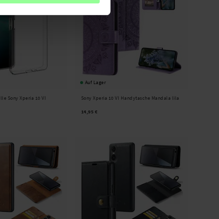
Auf Lager
le Sony Xperia 10 VI
Sony Xperia 10 VI Handytasche Mandala lila
14,95 €