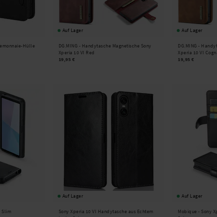
Auf Lager
Auf Lager
rtemonnaie-Hülle
DG.MING -
Handytasche Magnetische Sony
DG.MING -
Handyt
Xperia 10 VI Red
Xperia 10 VI Cog
19,95 €
19,95 €
Auf Lager
Auf Lager
I Slim
Sony Xperia 10 VI Handytasche aus Echtem
Mobique -
Sony Xp