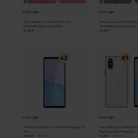
Auf Lager
Auf Lager
Sony Xperia 10 VI Handyhülle mit
Sony Xperia 10 VI Handyhül
Schmetterlingsmuster, Rosa
Schmetterlingsmuster, Lila
15,95 €
15,95 €
Auf Lager
Auf Lager
Kit Sony Xperia 10 VI, 3 Stück Panzerglas 0.3
Sony Xperia 10 VI Kit mit H
mm
Displayschutz-Panzerglas
26,95 €
35,85 €
19,95 €
26,95 €