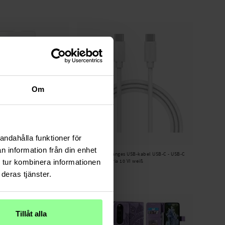
Om
andahålla funktioner för
Auf Lager
n information från din enhet
 Displayschutz Panzerglas
Smartline -
Langes USB-kabel USB-C - USB-C
 tur kombinera informationen
2m Sony Xperia 10 VI weiß
17,95 €
deras tjänster.
Tillåt alla