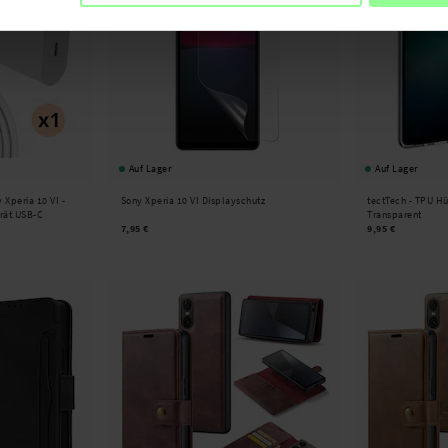
Auf Lager
Auf Lager
 Xperia 10 VI -
Sony Xperia 10 VI Displayschutz
tectTech -
TPU Hül
rät USB-C
Transparent
7,95 €
9,95 €