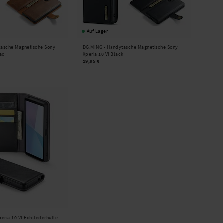
Auf Lager
asche Magnetische Sony
DG.MING -
Handytasche Magnetische Sony
nac
Xperia 10 VI Black
19,95 €
eria 10 VI Echtlederhülle