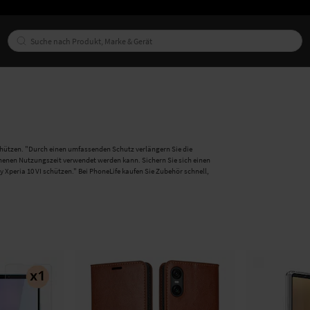
 schützen. "Durch einen umfassenden Schutz verlängern Sie die
ehenen Nutzungszeit verwendet werden kann. Sichern Sie sich einen
 Xperia 10 VI schützen." Bei PhoneLife kaufen Sie Zubehör schnell,
 und haben die Möglichkeit, Ihr Telefon zu personalisieren. Entdecken
en alles von Hüllen in den neuesten Trendfarben bis hin zu
hmen? Dann werfen Sie einen Blick auf unsere praktischen Hüllen mit
 oder zwei Karten mitnehmen müssen. Möchten Sie sowohl Ihre Kamera
Kameraschutz in Betracht ziehen.
schen Handyhülle mit Geldbörse. Ganz gleich, ob Sie eine Handy-
erden Sie fündig. Wenn Sie nach einer Lösung suchen, die es Ihnen
echseln, empfehlen wir unsere Cover mit abnehmbarem magnetischem