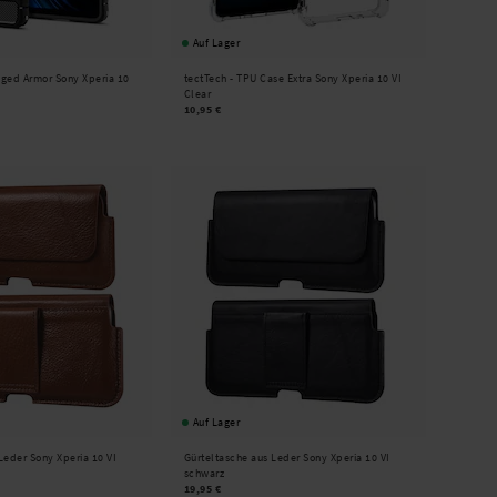
Auf Lager
ged Armor Sony Xperia 10
tectTech -
TPU Case Extra Sony Xperia 10 VI
Clear
10,95 €
Auf Lager
Leder Sony Xperia 10 VI
Gürteltasche aus Leder Sony Xperia 10 VI
schwarz
19,95 €