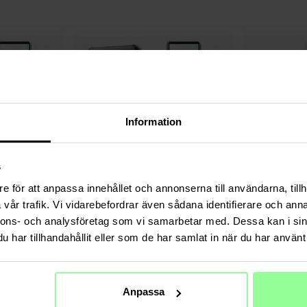
Information
s
e för att anpassa innehållet och annonserna till användarna, tillh
Auf Lager
Auf Lager
vår trafik. Vi vidarebefordrar även sådana identifierare och anna
Sony Xperia 10 VI
tectTech -
Card Slots Case Sony Xperia 10 VI
Sony Xperia 10 VI
nnons- och analysföretag som vi samarbetar med. Dessa kan i sin
Schwarz
0.3mm
13,95 €
11,95 €
har tillhandahållit eller som de har samlat in när du har använt 
Anpassa