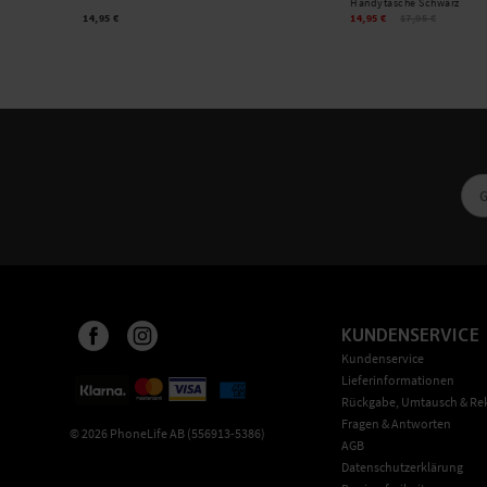
Handytasche Schwarz
14,95 €
14,95 €
17,95 €
KUNDENSERVICE
Kundenservice
Lieferinformationen
Rückgabe, Umtausch & Re
Fragen & Antworten
©
2026
PhoneLife AB (556913-5386)
AGB
Datenschutzerklärung