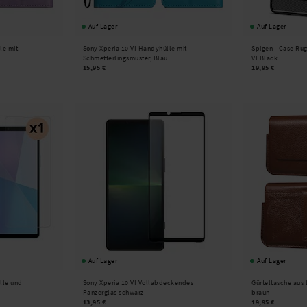
Auf Lager
Auf Lager
le mit
Sony Xperia 10 VI Handyhülle mit
Spigen -
Case Rug
Schmetterlingsmuster, Blau
VI Black
15,95 €
19,95 €
Auf Lager
Auf Lager
ülle und
Sony Xperia 10 VI Vollabdeckendes
Gürteltasche aus 
Panzerglas schwarz
braun
13,95 €
19,95 €