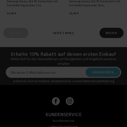
Samsung Galaxy S25 FE Handyhülle mit
Samsung Galaxy S25 FE Handyhülle mit
Schmetterlingsmuster, Lila
Schmetterlingsmuster, Blau
15,95 €
15,95 €
ZURÜCK
SEITE 1 VON 2
WEITER
Erhalte 10% Rabatt auf deinen ersten Einkauf
Melde dich für den Newsletter an, um Neuigkeiten und Angebote zuerst zu
erhalten
ABONNIEREN
Indem du dich anmeldest, akzeptierst du unsere Datenschutzerklärung
KUNDENSERVICE
Kundenservice
Lieferinformationen