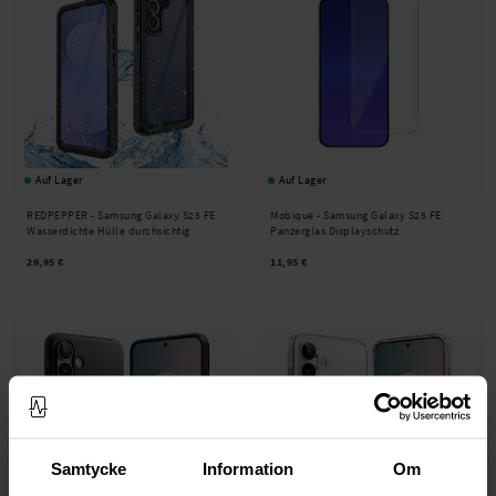
Auf Lager
Auf Lager
REDPEPPER -
Samsung Galaxy S25 FE
Mobique -
Samsung Galaxy S25 FE
Wasserdichte Hülle durchsichtig
Panzerglas Displayschutz
29,95 €
11,95 €
Samtycke
Information
Om