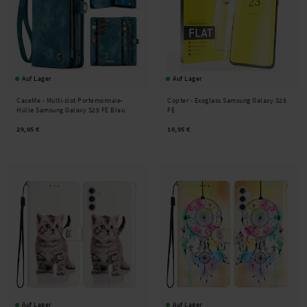
Auf Lager
Auf Lager
CaseMe -
Multi-slot Portemonnaie-
Copter -
Exoglass Samsung Galaxy S25
Hülle Samsung Galaxy S25 FE Blau
FE
29,95 €
19,95 €
Auf Lager
Auf Lager