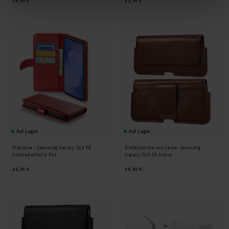
15,95 €
21,95 €
Auf Lager
Auf Lager
Mobique -
Samsung Galaxy S25 FE
Gürteltasche aus Leder Samsung
Echtlederhülle Rot
Galaxy S25 FE braun
21,95 €
19,95 €