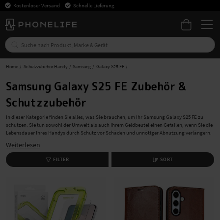
Kostenloser Versand
Schnelle Lieferung
Home
Schutzzubehör Handy
Samsung
Galaxy S25 FE
Samsung Galaxy S25 FE Zubehör &
Schutzzubehör
In dieser Kategorie finden Sie alles, was Sie brauchen, um Ihr Samsung Galaxy S25 FE zu
schützen. Sie tun sowohl der Umwelt als auch Ihrem Geldbeutel einen Gefallen, wenn Sie die
Lebensdauer Ihres Handys durch Schutz vor Schäden und unnötiger Abnutzung verlängern.
Mit einem Schutzcover oder einer Schutzhülle in Kombination mit einer Schutzfolie und
Weiterlesen
einem Kameraschutz sorgen Sie für einen vollständigen Schutz Ihres Samsung Galaxy S25
FE. Bei PhoneLife kaufen Sie Zubehör schnell, bequem und mit kostenlosem Versand!
FILTER
SORT
Hüllen und Cover für das Samsung Galaxy S25 FE
Mit einer Handyhülle für das Samsung Galaxy S25 FE gewährleisten Sie einen guten Schutz
und haben die Möglichkeit, Ihr Telefon zu personalisieren. Entdecken Sie unsere große
Auswahl und finden Sie die passende Hülle für Ihr Telefon. Wir bieten alles von Hüllen in den
neuesten Trendfarben bis hin zu widerstandsfähigen Hüllen mit robustem Design. Eine
praktische Alternative ist eine Hülle mit einem Kartensteckplatz für Ihr Samsung Galaxy S25