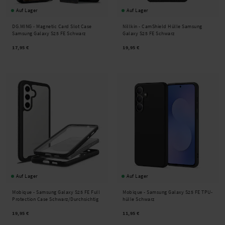
Auf Lager
Auf Lager
DG.MING -
Magnetic Card Slot Case
Nillkin -
CamShield Hülle Samsung
Samsung Galaxy S25 FE Schwarz
Galaxy S25 FE Schwarz
17,95 €
19,95 €
Auf Lager
Auf Lager
Mobique -
Samsung Galaxy S25 FE Full
Mobique -
Samsung Galaxy S25 FE TPU-
Protection Case Schwarz/Durchsichtig
hülle Schwarz
19,95 €
11,95 €