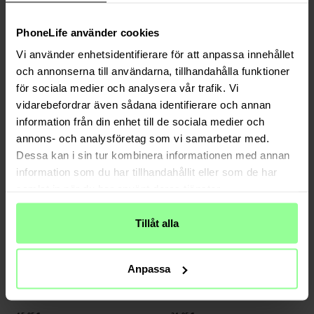
PhoneLife använder cookies
Auf Lager
Auf Lager
Vi använder enhetsidentifierare för att anpassa innehållet
Ringke -
Onyx Case Samsung Galaxy
Ringke -
Fusion Case Samsung Galaxy
S25 FE Black
S25 FE Clear
och annonserna till användarna, tillhandahålla funktioner
17,95 €
19,95 €
för sociala medier och analysera vår trafik. Vi
vidarebefordrar även sådana identifierare och annan
information från din enhet till de sociala medier och
annons- och analysföretag som vi samarbetar med.
Dessa kan i sin tur kombinera informationen med annan
information som du har tillhandahållit eller som de har
samlat in när du har använt deras tjänster.
Tillåt alla
Auf Lager
Auf Lager
Anpassa
Ringke -
Camera Lens Frame Glass (2
Mobique -
Samsung Galaxy S25 FE
Stück) Samsung Galaxy S25 FE Black
Echtlederhülle Lila