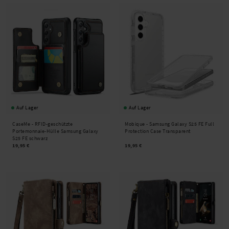
Auf Lager
Auf Lager
CaseMe -
RFID-geschützte
Mobique -
Samsung Galaxy S25 FE Full
Portemonnaie-Hülle Samsung Galaxy
Protection Case Transparent
S25 FE schwarz
19,95 €
19,95 €