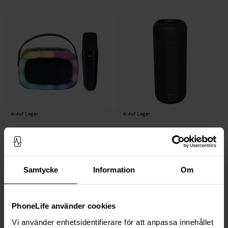
Auf Lager
Auf Lager
Streetz -
Karaoke-Lautsprecher mit
Streetz -
Wasserdichter Bluetooth-
kabellosem Mikrofon schwarz
Lautsprecher schwarz
24,95 €
29,95 €
58,95 €
69,95 €
Samtycke
Information
Om
PhoneLife använder cookies
Vi använder enhetsidentifierare för att anpassa innehållet