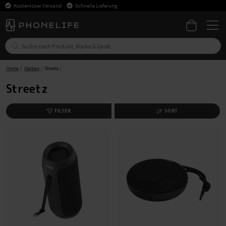
Kostenloser Versand
Schnelle Lieferung
Home
Marken
Streetz
Streetz
FILTER
SORT