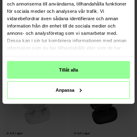
och annonserna till användarna, tillhandahålla funktioner
för sociala medier och analysera vår trafik. Vi
vidarebefordrar även sådana identifierare och annan
information från din enhet till de sociala medier och
annons- och analysföretag som vi samarbetar med.
Auf Lager
Auf Lager
Dessa kan i sin tur kombinera informationen med annan
Streetz -
Semi-in-ear Kopfhörer USB-C
Streetz -
Bluetooth-Lautsprecher mit
schwarz
RGB-Beleuchtung schwarz
information som du har tillhandahållit eller som de har
samlat in när du har använt deras tjänster.
13,95 €
29,95 €
Tillåt alla
Anpassa
Auf Lager
Auf Lager