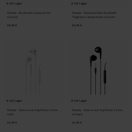
Auf Lager
Auf Lager
Streetz -
Bluetooth-Lautsprecher
Streetz -
Wasserdichter Bluetooth
schwarz
Tragbarer Lautsprecher schwarz
29,95 €
24,95 €
Auf Lager
Auf Lager
Streetz -
Semi-in-ear Kopfhörer 3.5mm
Streetz -
Semi-in-ear Kopfhörer 3.5mm
weiß
schwarz
11,95 €
11,95 €