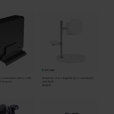
Auf Lager
n-1 Ladestation GaN 2 x USB-
Smartline -
3-in-1 MagSafe Qi2.2 Ladestation
8W Schwarz
25W Weiß
55,95 €