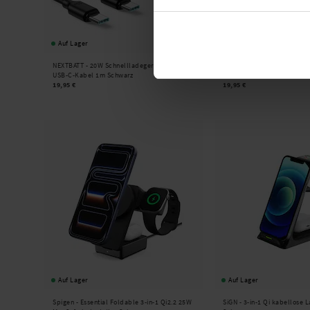
Auf Lager
Auf Lager
NEXTBATT -
20W Schnellladegerät PD + 60W
NEXTBATT -
20W Schnelllad
USB-C-Kabel 1m Schwarz
USB-C-Kabel 1m Weiß
19,95 €
19,95 €
Auf Lager
Auf Lager
Spigen -
Essential Foldable 3-in-1 Qi2.2 25W
SiGN -
3-in-1 Qi kabellose 