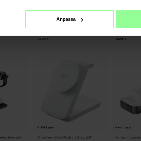
Anpassa
Auf Lager
Auf Lager
egerät PD + 60W
SiGN -
3-in-1 Faltbare Kabellose Ladestation
NEXTBATT -
3-in-
mit Wecker 15W Weiß
Magnetische Lade
30,95 €
42,95 €
Auf Lager
Auf Lager
Ladestation 15W
Smartline -
3-in-1 Foldable Qi2.2 25W
4smarts -
Ladestat