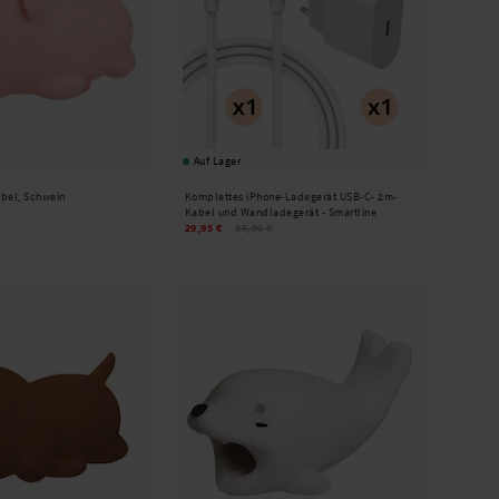
Auf Lager
abel, Schwein
Komplettes iPhone-Ladegerät USB-C- 2m-
Kabel und Wandladegerät - Smartline
29,95 €
35,90 €