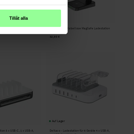
Tillåt alla
Auf Lager
1 Faltbare Kabellose
SiGN -
3-in-1 Kabellose MagSafe Ladestation
station 15W Schwarz
15W Schwarz
32,95 €
Auf Lager
ion 5 x USB-C, 1 x USB-A,
Deltaco -
Ladestation für 6 Geräte 4 x USB-A,