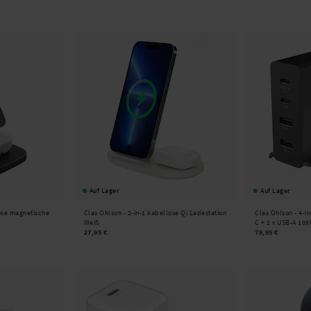
Auf Lager
Auf Lager
ose magnetische
Clas Ohlson -
2-in-1 kabellose Qi Ladestation
Clas Ohlson -
4-i
Weiß
C + 2 x USB-A 10
27,95 €
79,95 €