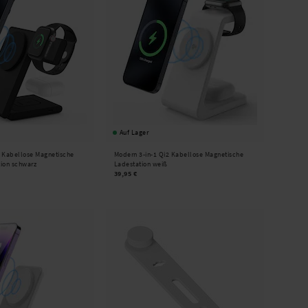
Auf Lager
2 Kabellose Magnetische
Modern 3-in-1 Qi2 Kabellose Magnetische
tion schwarz
Ladestation weiß
39,95 €