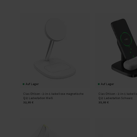
Auf Lager
Auf Lager
Clas Ohlson -
2-in-1 kabellose magnetische
Clas Ohlson -
2-in-1 kabell
Qi2 Ladestation Weiß
Qi2 Ladestation Schwarz
32,95 €
35,95 €