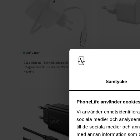
Auf Lager
Auf Lager
Clas Ohlson -
Schnellladegerät 65W mit
Clas Ohlson -
USB-C auf Lig
integriertem USB-C-Kabel Weiß
mit 1 m Kabel 20W PD Wei
46,95 €
25,95 €
Samtycke
PhoneLife använder cookie
Vi använder enhetsidentifierar
sociala medier och analysera 
till de sociala medier och a
med annan information som du 