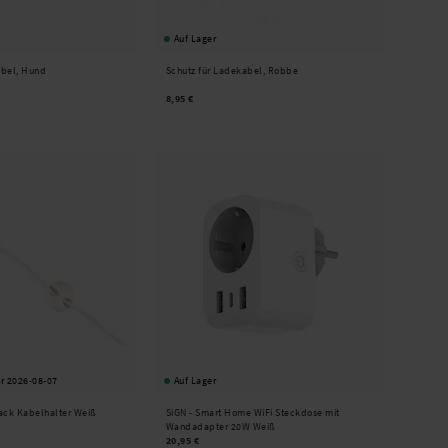
Auf Lager
abel, Hund
Schutz für Ladekabel, Robbe
8,95 €
r 2026-08-07
Auf Lager
ack Kabelhalter Weiß
SiGN -
Smart Home WiFi Steckdose mit
Wandadapter 20W Weiß
20,95 €