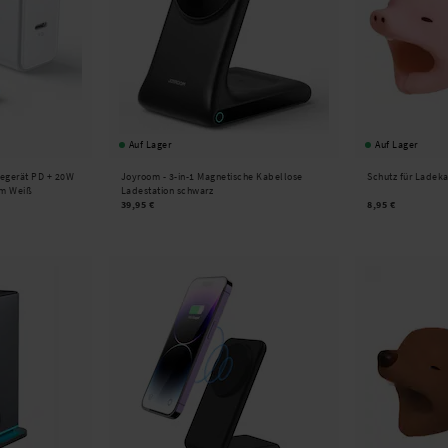
Auf Lager
Auf Lager
egerät PD + 20W
Joyroom -
3-in-1 Magnetische Kabellose
Schutz für Ladek
1m Weiß
Ladestation schwarz
39,95 €
8,95 €