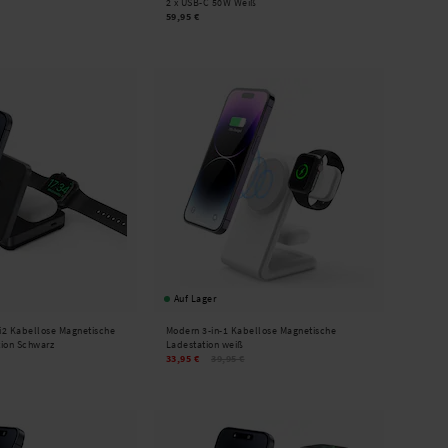
2 x USB-C 50W Weiß
59,95 €
Auf Lager
i2 Kabellose Magnetische
Modern 3-in-1 Kabellose Magnetische
tion Schwarz
Ladestation weiß
33,95 €
39,95 €