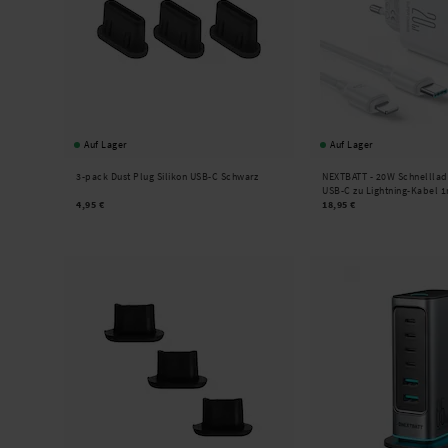
Auf Lager
Auf Lager
3-pack Dust Plug Silikon USB-C Schwarz
NEXTBATT -
20W Schnelllad
USB-C zu Lightning-Kabel 
4,95 €
18,95 €