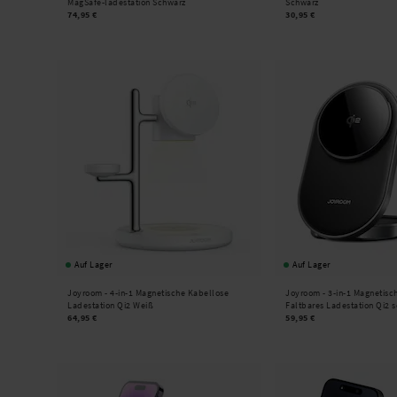
MagSafe-ladestation Schwarz
Schwarz
74,95 €
30,95 €
Auf Lager
Auf Lager
Joyroom -
4-in-1 Magnetische Kabellose
Joyroom -
3-in-1 Magnetisc
Ladestation Qi2 Weiß
Faltbares Ladestation Qi2 
64,95 €
59,95 €