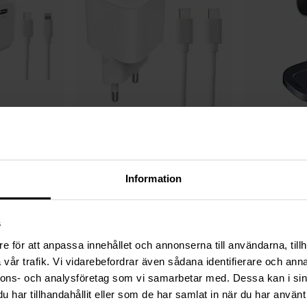
Auf Lager
Auf Lager
htning Ladegerät
Clas Ohlson -
USB-C Ladegerät mit 1 m
SiGN -
3-in-1 Kab
ß
Kabel 20W PD Weiß
Ladestation 15W 
21,95 €
35,95 €
Information
s
e för att anpassa innehållet och annonserna till användarna, tillh
vår trafik. Vi vidarebefordrar även sådana identifierare och anna
nnons- och analysföretag som vi samarbetar med. Dessa kan i sin
har tillhandahållit eller som de har samlat in när du har använt 