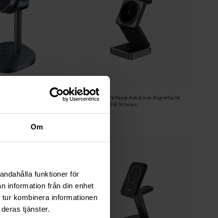
Auf Lager
ellose Magnetische Qi2
SiGN -
3-in-1 Faltbare Kabellose Magnetische
Grau
Ladestation 15W Schwarz
42,95 €
Om
andahålla funktioner för
n information från din enhet
 tur kombinera informationen
deras tjänster.