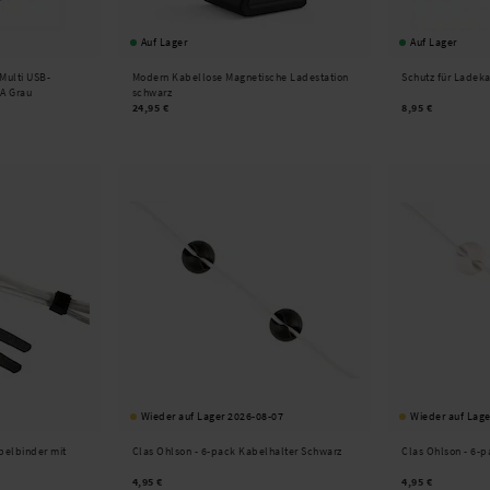
Auf Lager
Auf Lager
Multi USB-
Modern Kabellose Magnetische Ladestation
Schutz für Ladek
-A Grau
schwarz
24,95 €
8,95 €
Wieder auf Lager 2026-08-07
Wieder auf Lage
belbinder mit
Clas Ohlson -
6-pack Kabelhalter Schwarz
Clas Ohlson -
6-p
4,95 €
4,95 €