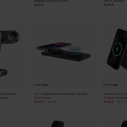
MagSafe-ladestation Weiß
100 W, Schwarz
49,95 €
99,95 €
Auf Lager
Auf Lager
he Kabellose
2-in-1 Magnetisches Kabelloses Ladepad
Compact 3-in-1 Q
schwarz
30W schwarz
Faltbare Ladesta
41,95 €
49,95 €
58,95 €
69,95 €