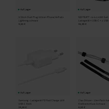
Auf Lager
Auf Lager
3 Stück Dust Plug Silikon iPhone/AirPods
NEXTBATT -
6-in-1 65W GaN 
Lightning schwarz
Ladegerät 4 USB-C + 2 USB
4,95 €
42,95 €
Auf Lager
Auf Lager
Samsung -
Ladegerät PD Fast Charge 15W
Clas Ohlson -
10er-Pack Ka
USB-C Weiß
Klettverschluss Schwarz
24,95 €
6,95 €