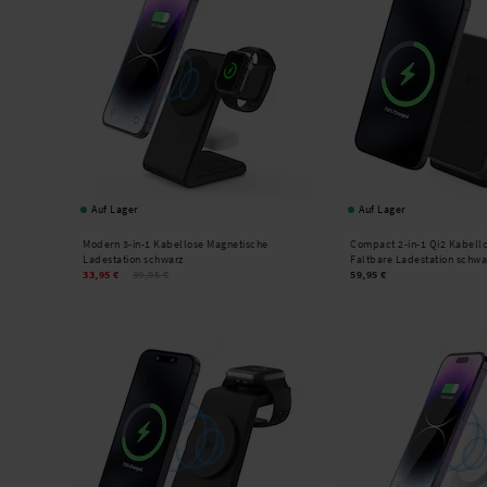
Auf Lager
Auf Lager
Modern 3-in-1 Kabellose Magnetische
Compact 2-in-1 Qi2 Kabell
Ladestation schwarz
Faltbare Ladestation schwa
33,95 €
39,95 €
59,95 €