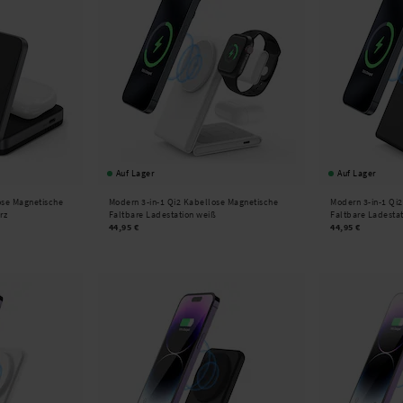
Auf Lager
Auf Lager
ose Magnetische
Modern 3-in-1 Qi2 Kabellose Magnetische
Modern 3-in-1 Qi
rz
Faltbare Ladestation weiß
Faltbare Ladesta
44,95 €
44,95 €