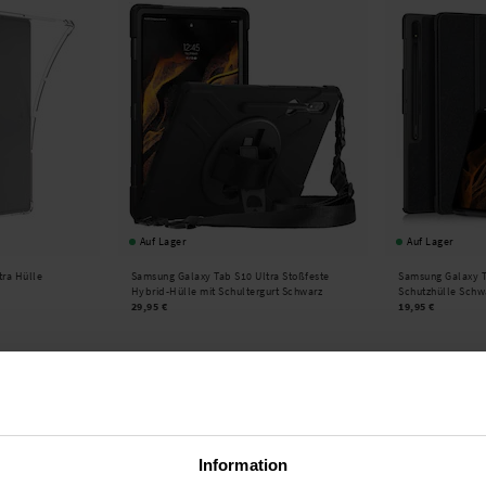
Auf Lager
Auf Lager
tra Hülle
Samsung Galaxy Tab S10 Ultra Stoßfeste
Samsung Galaxy T
Hybrid-Hülle mit Schultergurt Schwarz
Schutzhülle Schw
29,95 €
19,95 €
Information