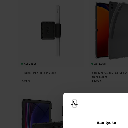
Auf Lager
Auf Lager
Ringke -
Pen Holder Black
Samsung Galaxy Tab S10 Ul
transparent
4,95 €
11,95 €
Samtycke