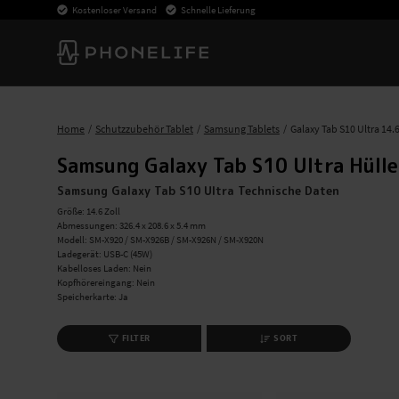
Kostenloser Versand
Schnelle Lieferung
Home
Schutzzubehör Tablet
Samsung Tablets
Galaxy Tab S10 Ultra 14.
Samsung Galaxy Tab S10 Ultra Hüll
Samsung Galaxy Tab S10 Ultra Technische Daten
Größe: 14.6 Zoll
Abmessungen: 326.4 x 208.6 x 5.4 mm
Modell: SM-X920 / SM-X926B / SM-X926N / SM-X920N
Ladegerät: USB-C (45W)
Kabelloses Laden: Nein
Kopfhörereingang: Nein
Speicherkarte: Ja
FILTER
SORT