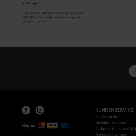
Auf Lager
Zwei-in-eins-Ladegerät Samsung Galaxy Tab
S10 Ultra - 2m-Kabel und Wandladegerät
USB-C
29,95 €
35,90 €
KUNDENSERVICE
Kundenservice
Lieferinformationen
Rückgabe, Umtausch & Re
Fragen & Antworten