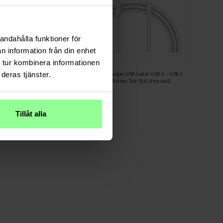
andahålla funktioner för
n information från din enhet
Auf Lager
 tur kombinera informationen
deras tjänster.
ab S10 Ultra Panzerglas 0.3
Smartline -
Langes USB-kabel USB-C - USB-C
2m Samsung Galaxy Tab S10 Ultra weiß
17,95 €
Tillåt alla