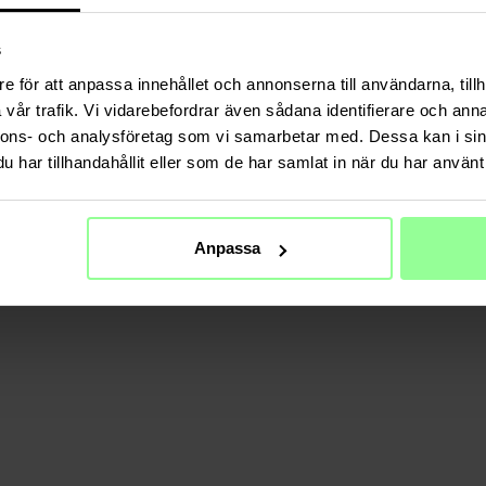
s
e för att anpassa innehållet och annonserna till användarna, tillh
vår trafik. Vi vidarebefordrar även sådana identifierare och anna
Auf Lager
Auf Lager
nnons- och analysföretag som vi samarbetar med. Dessa kan i sin
har tillhandahållit eller som de har samlat in när du har använt 
LAS.tR EZ Fit
Samsung Galaxy Tab S10 Ultra Hybridhülle
Samsung Galaxy T
tra
mit Ständer und Schultergurt schwarz
mm
39,95 €
16,95 €
19,95 €
Anpassa