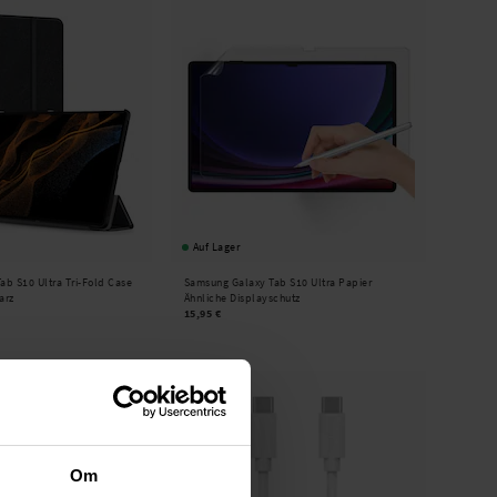
Auf Lager
ab S10 Ultra Tri-Fold Case
Samsung Galaxy Tab S10 Ultra Papier
arz
Ähnliche Displayschutz
15,95 €
Om