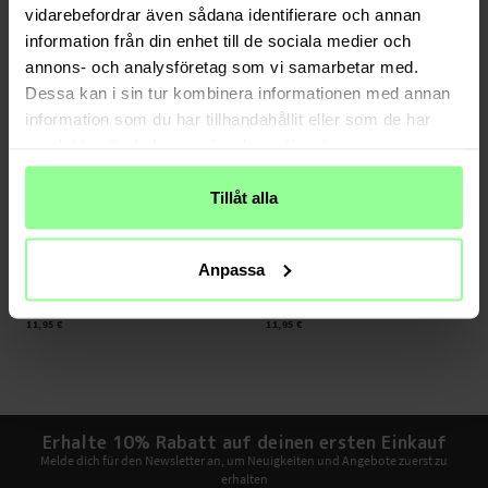
vidarebefordrar även sådana identifierare och annan
information från din enhet till de sociala medier och
annons- och analysföretag som vi samarbetar med.
Dessa kan i sin tur kombinera informationen med annan
information som du har tillhandahållit eller som de har
samlat in när du har använt deras tjänster.
Tillåt alla
Auf Lager
Auf Lager
Anpassa
tectTech -
Motorola Moto E13 Hülle TPU
Motorola Moto E13 Displayschutz
Brushed Schwarz
Panzerglas 0.3mm
11,95 €
11,95 €
Erhalte 10% Rabatt auf deinen ersten Einkauf
Melde dich für den Newsletter an, um Neuigkeiten und Angebote zuerst zu
erhalten