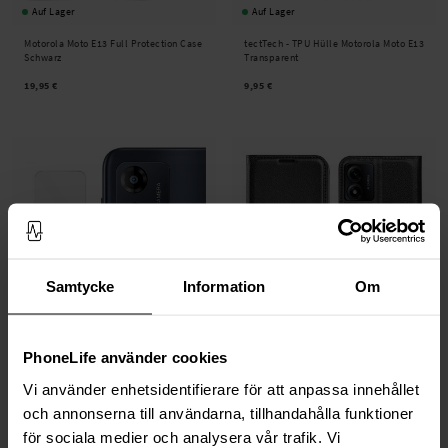
Auf Lager
Auf Lager
Motorola Moto E13 Full Protection Case
tectTech -
TPU Hülle Motorola Moto E13
Schwarz
Transparent
19,95 €
9,95 €
Samtycke
Information
Om
Auf Lager
Auf Lager
PhoneLife använder cookies
Imak -
Panzerglas für Kamera 0.2mm
Motorola Moto E13 Handytasche
Vi använder enhetsidentifierare för att anpassa innehållet
Motorola Moto E13 (2 Stück)
Schwarz
Transparent
och annonserna till användarna, tillhandahålla funktioner
9,95 €
14,95 €
för sociala medier och analysera vår trafik. Vi