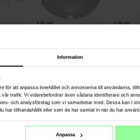
Auf Lager
Auf Lager
ürsten Roborock
Roborock -
2 Stück Wischtücher Roborock E5
2er-Pack Seitenbü
Roborock E5 Wei
19,95 €
7,95 €
Information
s
e för att anpassa innehållet och annonserna till användarna, tillh
vår trafik. Vi vidarebefordrar även sådana identifierare och anna
nnons- och analysföretag som vi samarbetar med. Dessa kan i sin
har tillhandahållit eller som de har samlat in när du har använt 
Anpassa