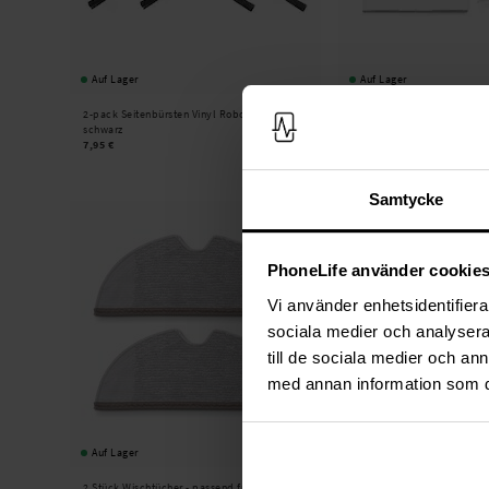
Auf Lager
Auf Lager
2-pack Seitenbürsten Vinyl Roborock E5
Roborock -
2-pack Seitenb
schwarz
E5 weiß
7,95 €
17,95 €
Samtycke
PhoneLife använder cookie
Vi använder enhetsidentifierar
sociala medier och analysera 
till de sociala medier och a
med annan information som du 
Auf Lager
2 Stück Wischtücher - passend für Roborock