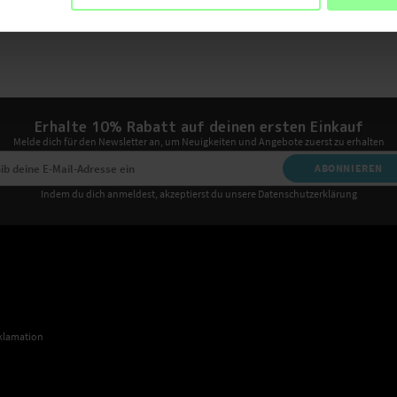
Erhalte 10% Rabatt auf deinen ersten Einkauf
Melde dich für den Newsletter an, um Neuigkeiten und Angebote zuerst zu erhalten
ABONNIEREN
Indem du dich anmeldest, akzeptierst du unsere Datenschutzerklärung
klamation