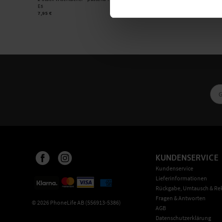
E5
7,95 €
KUNDENSERVICE
Kundenservice
Lieferinformationen
Rückgabe, Umtausch & Re
Fragen & Antworten
©
2026
PhoneLife AB (556913-5386)
AGB
Datenschutzerklärung