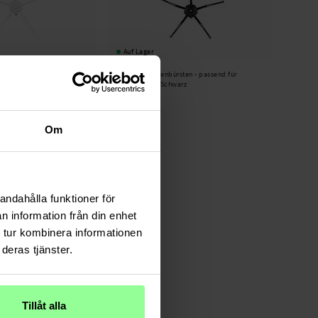
Auf Lager
rsten - passend für
2er-Pack Seitenbürsten - passend für
ß
Roborock E5 Schwarz
7,95 €
Om
andahålla funktioner för
n information från din enhet
 tur kombinera informationen
deras tjänster.
Tillåt alla