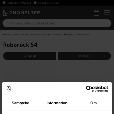
Kostenloser Versand
Schnelle Lieferung
Home
Sport & Freizeit
Roboterstaubsauger-Zubehör
Roborock
Roborock S4
Roborock S4
FILTER
SORT
Samtycke
Information
Om