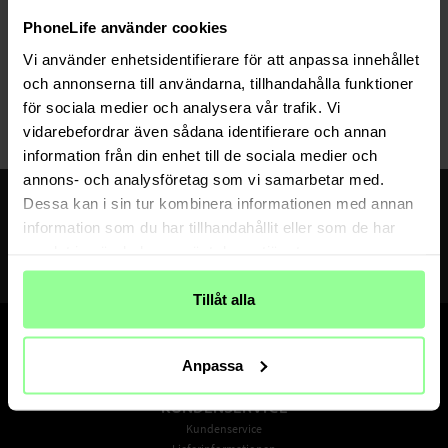
Auf Lager
PhoneLife använder cookies
Hauptbürste - passend für Roborock S4
Vi använder enhetsidentifierare för att anpassa innehållet
och annonserna till användarna, tillhandahålla funktioner
7,95 €
för sociala medier och analysera vår trafik. Vi
vidarebefordrar även sådana identifierare och annan
information från din enhet till de sociala medier och
annons- och analysföretag som vi samarbetar med.
Erhalte 10% Rabatt auf deinen ersten Einkauf
Dessa kan i sin tur kombinera informationen med annan
Melde dich für den Newsletter an, um Neuigkeiten und Angebote zuerst zu
information som du har tillhandahållit eller som de har
erhalten
samlat in när du har använt deras tjänster.
ABONNIEREN
Indem du dich anmeldest, akzeptierst du unsere Datenschutzerklärung
Tillåt alla
Anpassa
KUNDENSERVICE
Kundenservice