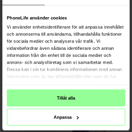
24,95 €
24,95 €
PhoneLife använder cookies
Vi använder enhetsidentifierare för att anpassa innehållet
och annonserna till användarna, tillhandahålla funktioner
för sociala medier och analysera vår trafik. Vi
vidarebefordrar även sådana identifierare och annan
information från din enhet till de sociala medier och
annons- och analysföretag som vi samarbetar med.
Dessa kan i sin tur kombinera informationen med annan
information som du har tillhandahållit eller som de har
Auf Lager
Auf Lager
samlat in när du har använt deras tjänster.
Samsung Galaxy Tab S9 FE Plus
Samsung Galaxy Tab S9 FE Plus
Handytasche Schmetterling Lila
Displayschutz
Tillåt alla
24,95 €
9,95 €
Anpassa