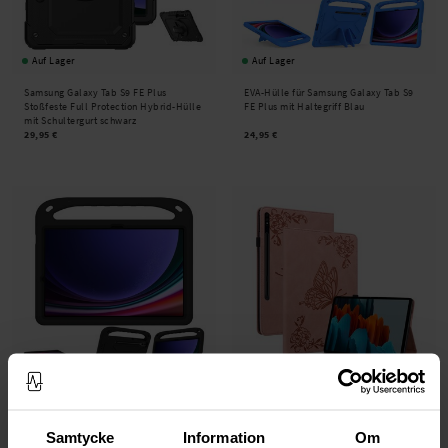
Auf Lager
Auf Lager
Samsung Galaxy Tab S9 FE Plus
EVA-Hülle für Samsung Galaxy Tab S9
Stoßfeste Full Protection Hybrid-Hülle
FE Plus mit Haltegriff Blau
mit Schultergurt schwarz
29,95 €
24,95 €
Auf Lager
Auf Lager
EVA-Hülle für Samsung Galaxy Tab S9
Samsung Galaxy Tab S9 FE Plus
Samtycke
Information
Om
FE Plus mit Haltegriff Schwarz
Handytasche Schmetterling Rosa