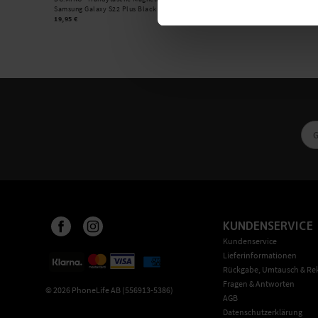
Samsung Galaxy S22 Plus Black
19,95 €
KUNDENSERVICE
Kundenservice
Lieferinformationen
Rückgabe, Umtausch & Re
Fragen & Antworten
©
2026
PhoneLife AB (556913-5386)
AGB
Datenschutzerklärung