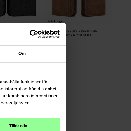
Auf Lager
22 Plus Handytasche aus
DG.MING -
Handytasche Magnetische
hwarz
Samsung Galaxy S22 Plus Cognac
19,95 €
Om
andahålla funktioner för
n information från din enhet
 tur kombinera informationen
deras tjänster.
Tillåt alla