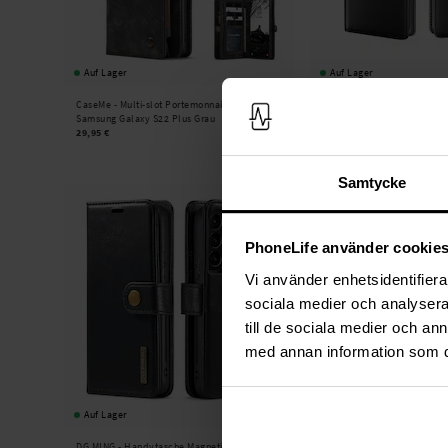
Auf Lager
Auf Lager
CaseMe -
Multi-slot Portemonnaie-Hülle
Samsung Galaxy S22 Plus E
Samsung Galaxy S22 Plus Grau
Schwarz
29,95 €
19,95 €
Samtycke
PhoneLife använder cookie
Vi använder enhetsidentifierar
sociala medier och analysera 
till de sociala medier och a
med annan information som du 
Auf Lager
DG.MING -
Handytasche Magnetische