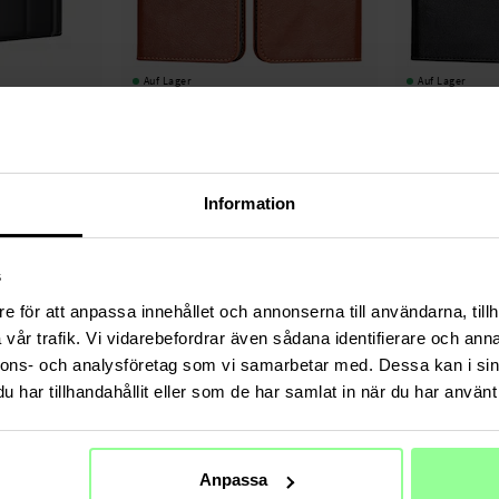
Auf Lager
Auf Lager
chtlederhülle
Samsung Galaxy S22 Plus Handytasche aus
Samsung Galaxy S
Echtem Leder Braun
Echtem Leder Sc
19,95 €
16,95 €
19,95 €
Information
s
e för att anpassa innehållet och annonserna till användarna, tillh
vår trafik. Vi vidarebefordrar även sådana identifierare och anna
nnons- och analysföretag som vi samarbetar med. Dessa kan i sin
har tillhandahållit eller som de har samlat in när du har använt 
Anpassa