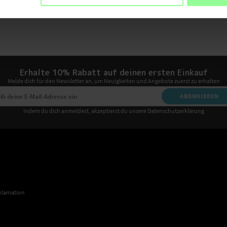
Erhalte 10% Rabatt auf deinen ersten Einkauf
Melde dich für den Newsletter an, um Neuigkeiten und Angebote zuerst zu erhalten
ABONNIEREN
Indem du dich anmeldest, akzeptierst du unsere Datenschutzerklärung
klamation