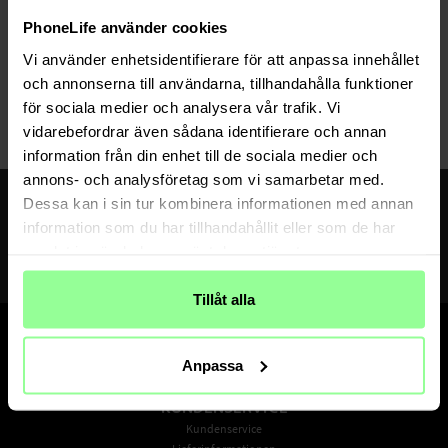
Auf Lager
PhoneLife använder cookies
Aolion -
Aufbewahrungstasche für Sony
Vi använder enhetsidentifierare för att anpassa innehållet
PlayStation Portal grau
och annonserna till användarna, tillhandahålla funktioner
27,95 €
för sociala medier och analysera vår trafik. Vi
vidarebefordrar även sådana identifierare och annan
information från din enhet till de sociala medier och
annons- och analysföretag som vi samarbetar med.
Erhalte 10% Rabatt auf deinen ersten Einkauf
Dessa kan i sin tur kombinera informationen med annan
Melde dich für den Newsletter an, um Neuigkeiten und Angebote zuerst zu
information som du har tillhandahållit eller som de har
erhalten
samlat in när du har använt deras tjänster.
ABONNIEREN
Indem du dich anmeldest, akzeptierst du unsere Datenschutzerklärung
Tillåt alla
Anpassa
KUNDENSERVICE
Kundenservice