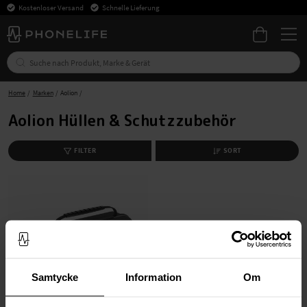
Kostenloser Versand
Schnelle Lieferung
Home
Marken
Aolion
Aolion Hüllen & Schutzzubehör
FILTER
SORT
Samtycke
Information
Om