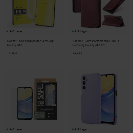
Auf Lager
Auf Lager
Copter -
Screenprotector Samsung
CaseMe -
Slim Portemonnaie-Hülle
Galaxy A16
Samsung Galaxy A16 Rot
17,95 €
19,95 €
Auf Lager
Auf Lager