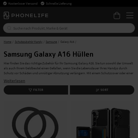
Kostenloser Versand
Schnelle Lieferung
Home
Schutzzubehör Handy
Samsung
Galaxy A16
Samsung Galaxy A16 Hüllen
Hier finden Sie das richtige Zubehör für Ihr Samsung Galaxy A16. Sie tun sowohl der Umwelt
als auch Ihrem Geldbeutel einen Gefallen, wenn Sie die Lebensdauer Ihres Handys durch
Schutz vor Schäden und unnötiger Abnutzung verlängern. Mit einem Schutzcover oder einer
Schutzhülle in Kombination mit einer Schutzfolie und einem Kameraschutz sorgen Sie für
Weiterlesen
einen vollständigen Schutz Ihres Samsung Galaxy A16. Bei PhoneLife kaufen Sie Zubehör
schnell, bequem und mit kostenlosem Versand!
FILTER
SORT
Hüllen und Cover für das Samsung Galaxy A16
Schützen Sie Ihr Samsung Galaxy A16 mit einer Handyhülle und definieren Sie Ihren Stil. In
unserem breiten Sortiment an Handyhüllen finden Sie die passende Hülle für Ihr Telefon.
Egal, ob Sie in anspruchsvollen Umgebungen arbeiten und eine Hülle mit hohem
Schutzfaktor wünschen oder eine minimalistische Hülle suchen, bei uns werden Sie fündig.
Wenn Sie eine Hülle suchen, die es Ihnen ermöglicht, Ihre Brieftasche zu Hause lassen, wenn
Sie nur ein paar Karten mitnehmen müssen, schauen Sie sich unsere Hüllen mit
Kartenfächern für Ihr Samsung Galaxy A16 an. Schützen Sie Ihre Privatsphäre und Ihre