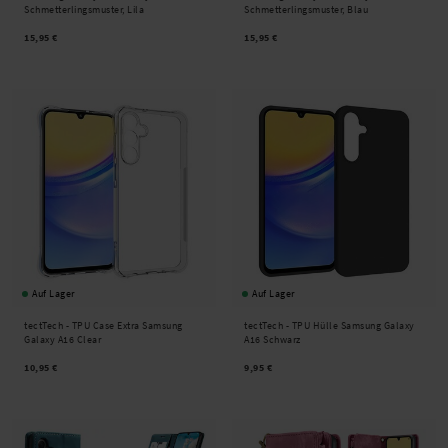
Schmetterlingsmuster, Lila
Schmetterlingsmuster, Blau
15,95 €
15,95 €
Auf Lager
Auf Lager
tectTech -
TPU Case Extra Samsung
tectTech -
TPU Hülle Samsung Galaxy
Galaxy A16 Clear
A16 Schwarz
10,95 €
9,95 €