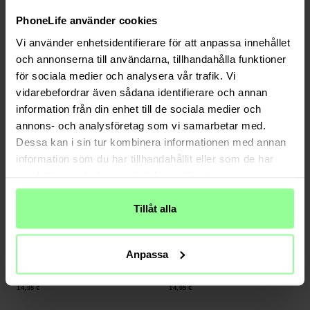
Auf Lager
Auf Lager
PhoneLife använder cookies
tectTech -
Card Slots Case Samsung
Samsung Galaxy A16 Handytasche
Galaxy A16 Rot
Mandala grau
Vi använder enhetsidentifierare för att anpassa innehållet
och annonserna till användarna, tillhandahålla funktioner
13,95 €
14,95 €
för sociala medier och analysera vår trafik. Vi
vidarebefordrar även sådana identifierare och annan
information från din enhet till de sociala medier och
annons- och analysföretag som vi samarbetar med.
Dessa kan i sin tur kombinera informationen med annan
information som du har tillhandahållit eller som de har
samlat in när du har använt deras tjänster.
Tillåt alla
Auf Lager
Wieder auf Lager 2026-08-18
Anpassa
Samsung Galaxy A16 Handytasche
Samsung Galaxy A16 Handytasche
Mandala gold
Mandala roségold
14,95 €
14,95 €