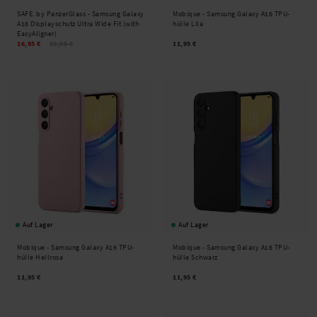
SAFE. by PanzerGlass -
Samsung Galaxy
Mobique -
Samsung Galaxy A16 TPU-
A16 Displayschutz Ultra Wide Fit (with
hülle Lila
EasyAligner)
16,95 €
19,95 €
11,95 €
Auf Lager
Auf Lager
Mobique -
Samsung Galaxy A16 TPU-
Mobique -
Samsung Galaxy A16 TPU-
hülle Hellrosa
hülle Schwarz
11,95 €
11,95 €