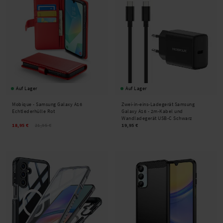
Auf Lager
Auf Lager
Mobique -
Samsung Galaxy A16
Zwei-in-eins-Ladegerät Samsung
Echtlederhülle Rot
Galaxy A16 - 2m-Kabel und
Wandladegerät USB-C Schwarz
18,95 €
21,95 €
19,95 €