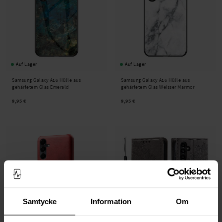
Auf Lager
Auf Lager
Samsung Galaxy A16 Hülle aus
Samsung Galaxy A16 Hülle aus
gehärtetem Glas Emerald
gehärtetem Glas Weisser Marmor
9,95 €
9,95 €
Samtycke
Information
Om