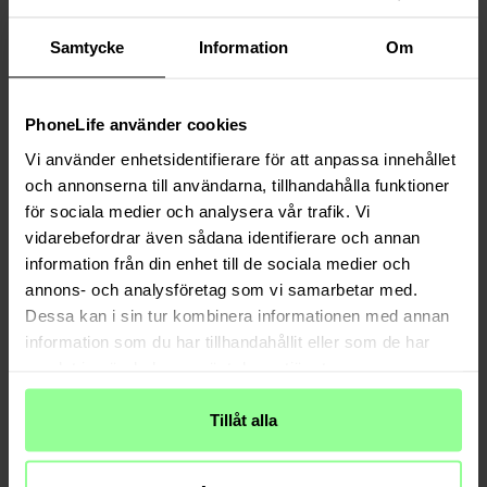
Samtycke
Information
Om
PhoneLife använder cookies
Vi använder enhetsidentifierare för att anpassa innehållet
och annonserna till användarna, tillhandahålla funktioner
Auf Lager
Auf Lager
för sociala medier och analysera vår trafik. Vi
Holdit -
Silikonhülle iPhone Air Mocha
Holdit -
Silikonhülle iPhone Air Taupe
vidarebefordrar även sådana identifierare och annan
Brown
information från din enhet till de sociala medier och
19,95 €
19,95 €
annons- och analysföretag som vi samarbetar med.
Dessa kan i sin tur kombinera informationen med annan
information som du har tillhandahållit eller som de har
samlat in när du har använt deras tjänster.
Tillåt alla