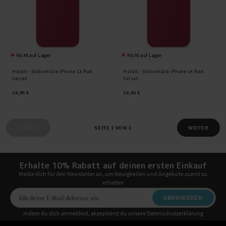
Nicht auf Lager
Nicht auf Lager
Holdit -
Silikonhülle iPhone 13 Red
Holdit -
Silikonhülle iPhone 14 Red
Velvet
Velvet
19,95 €
19,95 €
ZURÜCK
SEITE 1 VON 3
WEITER
Erhalte 10% Rabatt auf deinen ersten Einkauf
Melde dich für den Newsletter an, um Neuigkeiten und Angebote zuerst zu
erhalten
ABONNIEREN
Indem du dich anmeldest, akzeptierst du unsere Datenschutzerklärung