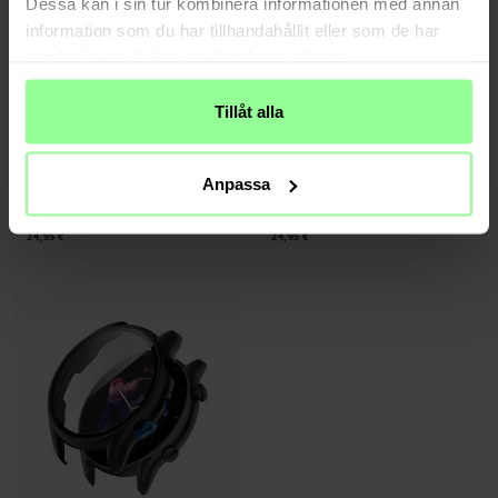
Dessa kan i sin tur kombinera informationen med annan
information som du har tillhandahållit eller som de har
samlat in när du har använt deras tjänster.
Tillåt alla
Auf Lager
Auf Lager
Anpassa
Amazfit GTR 3/GTR 3 Pro Armband aus
Amazfit GTR 3/GTR 3 Pro Armband aus
Stahl Schwarz
Stahl Silber
24,95 €
24,95 €