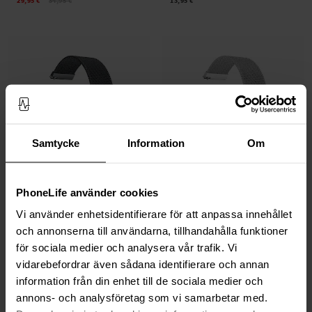
29,95 €
34,95 €
13,95 €
Samtycke
Information
Om
Auf Lager
Auf Lager
PhoneLife använder cookies
Amazfit GTR 3/GTR 3 Pro Milanaise-
Amazfit GTR 3/GTR 3 Pro Milanaise-
Armband Schwarz
Armband Silber
Vi använder enhetsidentifierare för att anpassa innehållet
och annonserna till användarna, tillhandahålla funktioner
19,95 €
19,95 €
för sociala medier och analysera vår trafik. Vi
vidarebefordrar även sådana identifierare och annan
information från din enhet till de sociala medier och
annons- och analysföretag som vi samarbetar med.