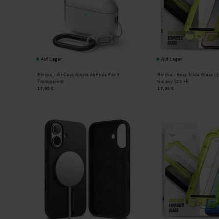
Auf Lager
Auf Lager
Ringke -
Air Case Apple AirPods Pro 3
Ringke -
Easy Slide Glass (
Transparent
Galaxy S25 FE
17,95 €
17,95 €