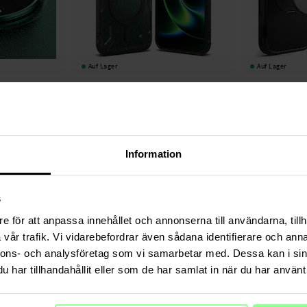
Auf Lager
Auf Lager
lass (2 Stück)
Ringke -
Fusion X Magnetic MagSafe Case
Ringke -
Alles Ma
Xiaomi 17 Ultra Schwarz
Schwarz
29,95 €
34,95 €
Information
s
e för att anpassa innehållet och annonserna till användarna, tillh
vår trafik. Vi vidarebefordrar även sådana identifierare och anna
nnons- och analysföretag som vi samarbetar med. Dessa kan i sin
har tillhandahållit eller som de har samlat in när du har använt 
Auf Lager
Auf Lager