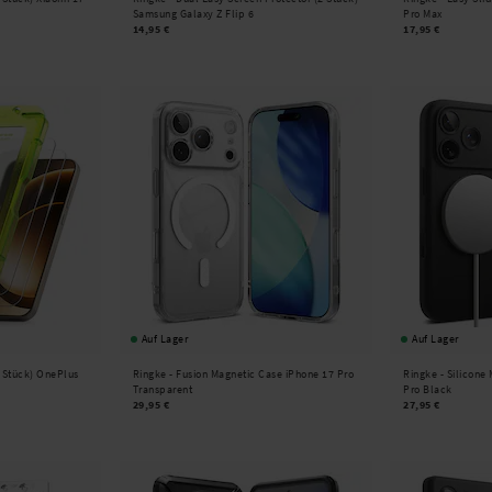
Samsung Galaxy Z Flip 6
Pro Max
14,95 €
17,95 €
Auf Lager
Auf Lager
2 Stück) OnePlus
Ringke -
Fusion Magnetic Case iPhone 17 Pro
Ringke -
Silicone
Transparent
Pro Black
29,95 €
27,95 €