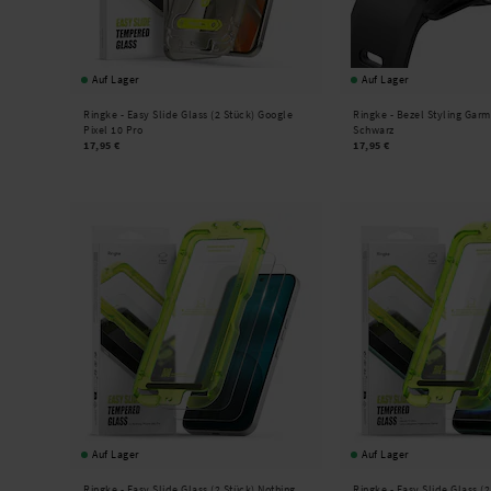
Auf Lager
Auf Lager
Ringke -
Easy Slide Glass (2 Stück) Google
Ringke -
Bezel Styling Garm
Pixel 10 Pro
Schwarz
17,95 €
17,95 €
Auf Lager
Auf Lager
Ringke -
Easy Slide Glass (2 Stück) Nothing
Ringke -
Easy Slide Glass (2