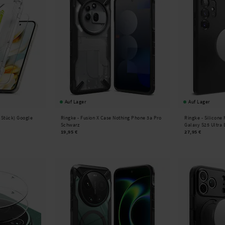
Auf Lager
Auf Lager
2 Stück) Google
Ringke -
Fusion X Case Nothing Phone 3a Pro
Ringke -
Silicone
Schwarz
Galaxy S25 Ultra 
19,95 €
27,95 €