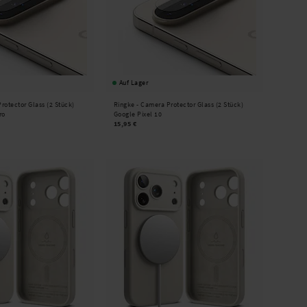
Auf Lager
rotector Glass (2 Stück)
Ringke -
Camera Protector Glass (2 Stück)
ro
Google Pixel 10
15,95 €