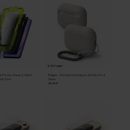
Auf Lager
e Privacy Glass (2 Stück)
Ringke -
Silicone Hülle Apple AirPods Pro 3
26 Ultra
Stone
19,95 €