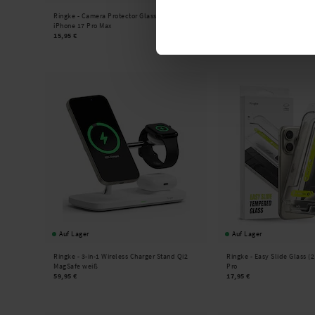
Ringke -
Camera Protector Glass (2 Stück)
Ringke -
Dual Easy Pro Scre
iPhone 17 Pro Max
Stück) Samsung Galaxy Z F
15,95 €
15,95 €
Auf Lager
Auf Lager
Ringke -
3-in-1 Wireless Charger Stand Qi2
Ringke -
Easy Slide Glass (
MagSafe weiß
Pro
59,95 €
17,95 €