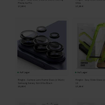
Phone 4a Pro
Ultra
17,95 €
17,95 €
Auf Lager
Auf Lager
Ringke -
Camera Lens Frame Glass (2 Stück)
Ringke -
Easy Slide Glass (
Samsung Galaxy S26 Ultra Black
15
15,95 €
17,95 €