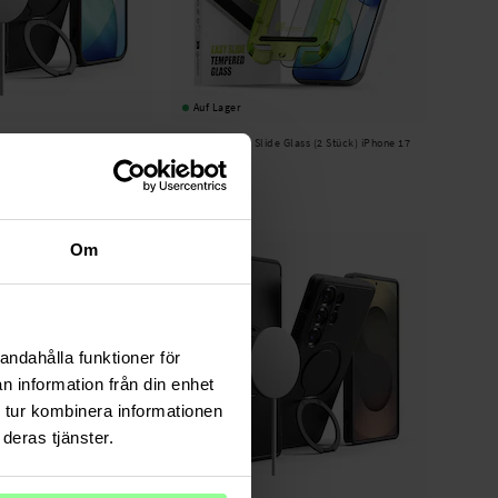
Auf Lager
gnetic Case iPhone 17 Pro
Ringke -
Easy Slide Glass (2 Stück) iPhone 17
Pro
17,95 €
Om
andahålla funktioner för
n information från din enhet
 tur kombinera informationen
deras tjänster.
Auf Lager