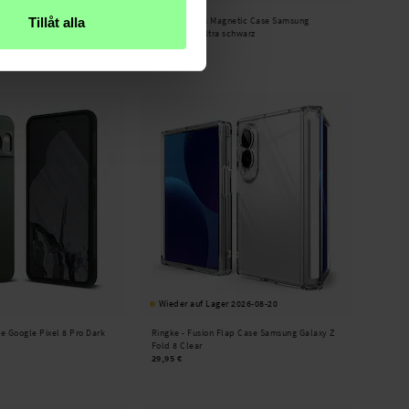
de Glass (2 Stück) Samsung
Ringke -
Alles Magnetic Case Samsung
Tillåt alla
Galaxy S25 Ultra schwarz
34,95 €
Wieder auf Lager 2026-08-20
e Google Pixel 8 Pro Dark
Ringke -
Fusion Flap Case Samsung Galaxy Z
Fold 8 Clear
29,95 €