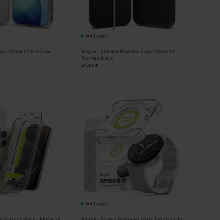
Auf Lager
ase iPhone 17 Pro Clear
Ringke -
Silicone Magnetic Case iPhone 17
Pro Max Black
27,95 €
Auf Lager
e Glass (2 Stück) iPhone 15
Ringke -
Screen Tempered Glass Pro (2-pack)