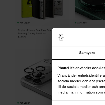
Auf Lager
Auf Lager
Ringke -
Privacy Dual Easy Screen Protector
Ringke -
Camera Protector G
Samsung Galaxy S24 Ultra
Xiaomi 17 Ultra
17,95 €
15,95 €
Samtycke
PhoneLife använder cookie
Vi använder enhetsidentifierar
sociala medier och analysera 
till de sociala medier och a
med annan information som du 
Auf Lager
Auf Lager