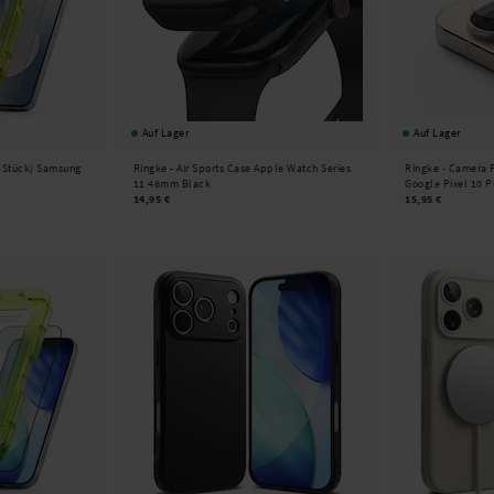
Auf Lager
Auf Lager
2 Stück) Samsung
Ringke -
Air Sports Case Apple Watch Series
Ringke -
Camera P
11 46mm Black
Google Pixel 10 P
14,95 €
15,95 €