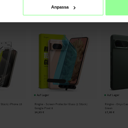
en Protector (2
Ringke -
Easy Slide Glass (2 Stück) Nothing
Ringke -
Easy Sli
Anpassa
old 7
Phone 3a
Galaxy A56
17,95 €
17,95 €
Auf Lager
Auf Lager
2 Stück) iPhone 15
Ringke -
Screen Protector Glass (2 Stück)
Ringke -
Onyx Cas
Google Pixel 8
Green
14,95 €
17,95 €