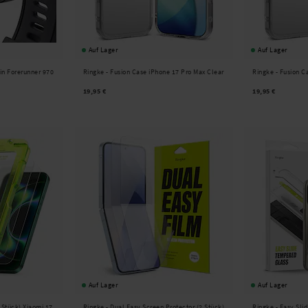
Auf Lager
Auf Lager
in Forerunner 970
Ringke -
Fusion Case iPhone 17 Pro Max Clear
Ringke -
Fusion C
19,95 €
19,95 €
Auf Lager
Auf Lager
 Stück) Xiaomi 17
Ringke -
Dual Easy Screen Protector (2 Stück)
Ringke -
Easy Slid