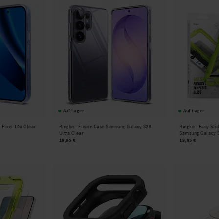
Auf Lager
Auf Lager
 Pixel 10a Clear
Ringke -
Fusion Case Samsung Galaxy S26
Ringke -
Easy Slid
Ultra Clear
Samsung Galaxy S
19,95 €
19,95 €