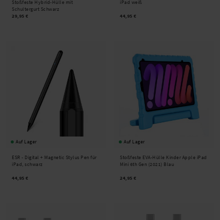
Stoßfeste Hybrid-Hülle mit
iPad weiß
Schultergurt Schwarz
29,95 €
44,95 €
Auf Lager
Auf Lager
ESR -
Digital + Magnetic Stylus Pen für
Stoßfeste EVA-Hülle Kinder Apple iPad
iPad, schwarz
Mini 6th Gen (2021) Blau
44,95 €
24,95 €