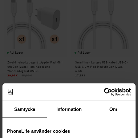
Auf Lager
Auf Lager
Zwei-in-eins-Ladegerät Apple iPad Mini
Smartline -
Langes USB-kabel USB-C -
6th Gen (2021) - 2m-Kabel und
USB-C 2m iPad Mini 6th Gen (2021)
Wandladegerät USB-C
weiß
29,95 €
35,90 €
17,95 €
Samtycke
Information
Om
PhoneLife använder cookies