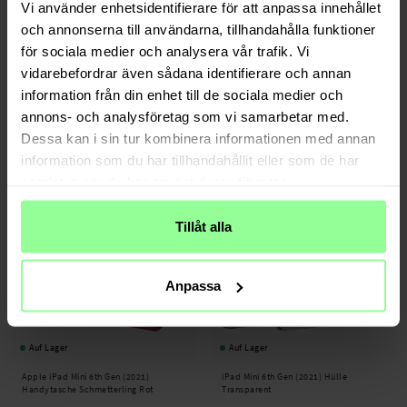
Vi använder enhetsidentifierare för att anpassa innehållet
och annonserna till användarna, tillhandahålla funktioner
Wieder auf Lager 2026-08-18
Auf Lager
för sociala medier och analysera vår trafik. Vi
vidarebefordrar även sådana identifierare och annan
iPad Mini 6th Gen (2021) Stoßfeste
Apple iPad Mini 6th Gen (2021)
Hybrid-Hülle schwarz
Handytasche Schmetterling Lila
information från din enhet till de sociala medier och
annons- och analysföretag som vi samarbetar med.
27,95 €
24,95 €
Dessa kan i sin tur kombinera informationen med annan
information som du har tillhandahållit eller som de har
samlat in när du har använt deras tjänster.
Tillåt alla
Anpassa
Auf Lager
Auf Lager
Apple iPad Mini 6th Gen (2021)
iPad Mini 6th Gen (2021) Hülle
Handytasche Schmetterling Rot
Transparent