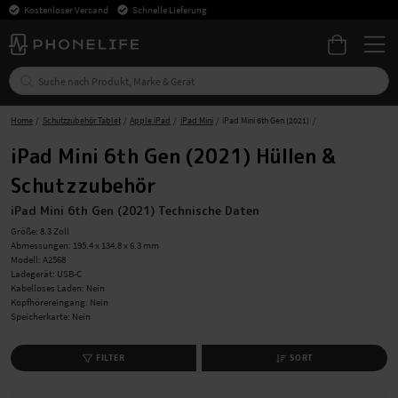
Kostenloser Versand
Schnelle Lieferung
Home
Schutzzubehör Tablet
Apple iPad
iPad Mini
iPad Mini 6th Gen (2021)
iPad Mini 6th Gen (2021) Hüllen &
Schutzzubehör
iPad Mini 6th Gen (2021) Technische Daten
Größe: 8.3 Zoll
Abmessungen: 195.4 x 134.8 x 6.3 mm
Modell: A2568
Ladegerät: USB-C
Kabelloses Laden: Nein
Kopfhörereingang: Nein
Speicherkarte: Nein
FILTER
SORT