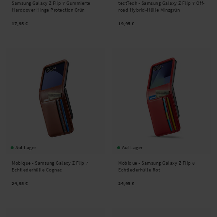
Samsung Galaxy Z Flip 7 Gummierte
tectTech -
Samsung Galaxy Z Flip 7 Off-
Hardcover Hinge Protection Grün
road Hybrid-Hülle Minzgrün
17,95 €
19,95 €
Auf Lager
Auf Lager
Mobique -
Samsung Galaxy Z Flip 7
Mobique -
Samsung Galaxy Z Flip 8
Echtlederhülle Cognac
Echtlederhülle Rot
24,95 €
24,95 €