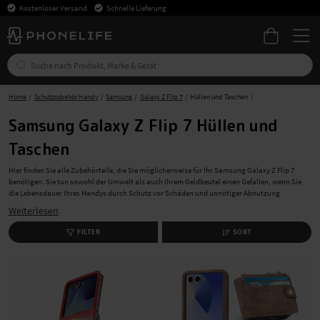
Kostenloser Versand
Schnelle Lieferung
Home
Schutzzubehör Handy
Samsung
Galaxy Z Flip 7
Hüllen und Taschen
Samsung Galaxy Z Flip 7 Hüllen und
Taschen
Hier finden Sie alle Zubehörteile, die Sie möglicherweise für Ihr Samsung Galaxy Z Flip 7
benötigen. Sie tun sowohl der Umwelt als auch Ihrem Geldbeutel einen Gefallen, wenn Sie
die Lebensdauer Ihres Handys durch Schutz vor Schäden und unnötiger Abnutzung
verlängern. Mit einem Schutzcover oder einer Schutzhülle in Kombination mit einer
Weiterlesen
Schutzfolie und einem Kameraschutz sorgen Sie für einen vollständigen Schutz Ihres
Samsung Galaxy Z Flip 7. Bestellen Sie bei uns ganz einfach das benötigte Zubehör und wir
FILTER
SORT
liefern schnell und kostenlos. Kaufen Sie noch heute Ihr Zubehör bei uns!
Schützen Sie Ihr Samsung Galaxy Z Flip 7 mit einer
Handyhülle oder einem Cover
Schützen und personalisieren Sie Ihr Samsung Galaxy Z Flip 7 mit einer Handyhülle. In
unserem breiten Sortiment an Handyhüllen finden Sie die passende Hülle für Ihr Telefon.
Egal, ob Sie in anspruchsvollen Umgebungen arbeiten und eine Hülle mit hohem