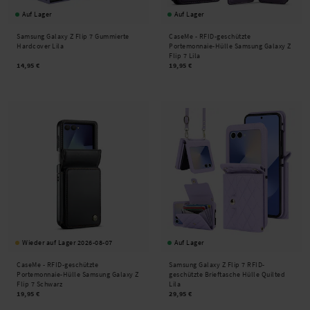
Auf Lager
Auf Lager
Samsung Galaxy Z Flip 7 Gummierte
CaseMe -
RFID-geschützte
Hardcover Lila
Portemonnaie-Hülle Samsung Galaxy Z
Flip 7 Lila
14,95 €
19,95 €
Wieder auf Lager 2026-08-07
Auf Lager
CaseMe -
RFID-geschützte
Samsung Galaxy Z Flip 7 RFID-
Portemonnaie-Hülle Samsung Galaxy Z
geschützte Brieftasche Hülle Quilted
Flip 7 Schwarz
Lila
19,95 €
29,95 €