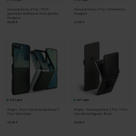
Samsung Galaxy Z Flip 7 RFID-
Samsung Galaxy Z Flip 7 Glitzerhülle,
geschützte Brieftasche Hülle Quilted
Roségold
Roségold
29,95 €
17,95 €
Auf Lager
Auf Lager
Ringke -
Onyx Case Samsung Galaxy Z
Ringke -
Samsung Galaxy Z Flip 7 Folio
Flip 7 Dark Green
Grip Wallet Magnetic Black
19,95 €
19,95 €