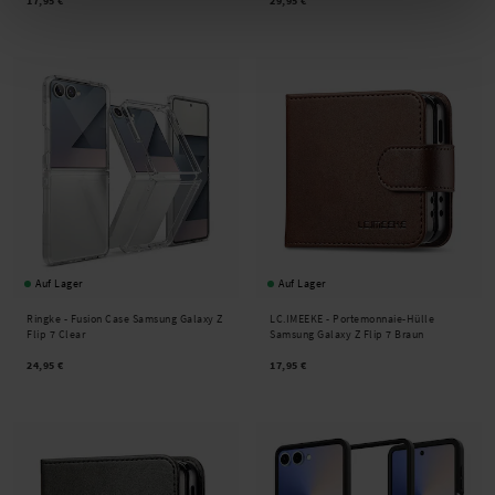
17,95 €
29,95 €
Auf Lager
Auf Lager
Ringke -
Fusion Case Samsung Galaxy Z
LC.IMEEKE -
Portemonnaie-Hülle
Flip 7 Clear
Samsung Galaxy Z Flip 7 Braun
24,95 €
17,95 €