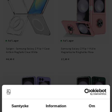
Auf Lager
Auf Lager
Spigen -
Samsung Galaxy Z Flip 7 Case
Samsung Galaxy Z Flip 7 Hülle
AirSkin MagSafe Clear White
Magnetische Ringhalter Rosa
44,95 €
17,95 €
Samtycke
Information
Om