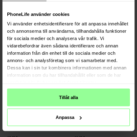
PhoneLife använder cookies
Auf Lager
Auf Lager
Vi använder enhetsidentifierare för att anpassa innehållet
Samsung Galaxy Z Flip 7 Hülle
Samsung Galaxy Z Flip 7 Hülle
Magnetische Ringhalter Lila
Magnetische Ringhalter Grün
och annonserna till användarna, tillhandahålla funktioner
17,95 €
17,95 €
för sociala medier och analysera vår trafik. Vi
vidarebefordrar även sådana identifierare och annan
information från din enhet till de sociala medier och
annons- och analysföretag som vi samarbetar med.
Dessa kan i sin tur kombinera informationen med annan
information som du har tillhandahållit eller som de har
samlat in när du har använt deras tjänster.
Tillåt alla
Auf Lager
Auf Lager
Anpassa
Samsung Galaxy Z Flip 7 Hülle
Ringke -
Fusion Magnetic Case Samsung
Magnetische Ringhalter schwarz
Galaxy Z Flip 7 Matte Clear