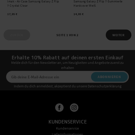
Imak -
Air Case Samsung Galaxy Z Flip
Samsung Galaxy Z Flip 7 Gummierte
7 Crystal Clear
Hardcover Weiß
17,95 €
14,95 €
ZURÜCK
SEITE 1 VON 2
WEITER
Erhalte 10% Rabatt auf deinen ersten Einkauf
Melde dich für den Newsletter an, um Neuigkeiten und Angebote zuerst zu
erhalten
ABONNIEREN
Indem du dich anmeldest, akzeptierst du unsere Datenschutzerklärung
KUNDENSERVICE
Kundenservice
Lieferinformationen