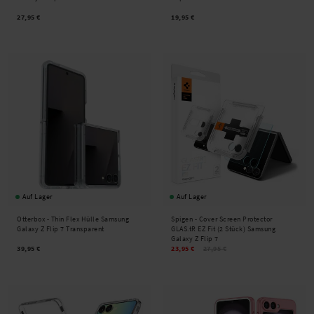
27,95 €
19,95 €
Auf Lager
Auf Lager
Otterbox -
Thin Flex Hülle Samsung
Spigen -
Cover Screen Protector
Galaxy Z Flip 7 Transparent
GLAS.tR EZ Fit (2 Stück) Samsung
Galaxy Z Flip 7
39,95 €
23,95 €
27,95 €