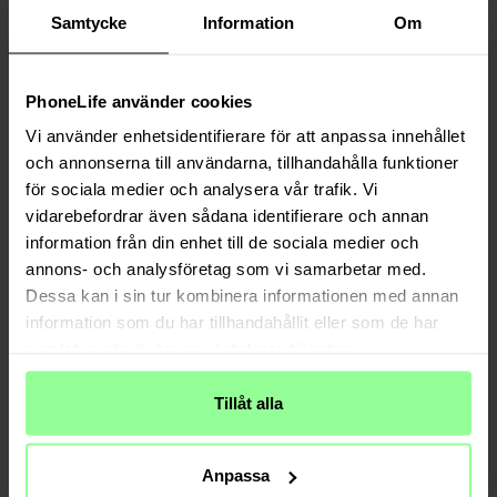
Samtycke
Information
Om
PhoneLife använder cookies
Vi använder enhetsidentifierare för att anpassa innehållet
och annonserna till användarna, tillhandahålla funktioner
Auf Lager
Auf Lager
för sociala medier och analysera vår trafik. Vi
Smartline -
Langes USB-kabel USB-C -
Apple iPad Air 10.9 4th Gen (2020) Tri-
vidarebefordrar även sådana identifierare och annan
USB-C 2m iPad Air 10.9 4th Gen (2020)
Fold Case Schutzhülle Blau
weiß
information från din enhet till de sociala medier och
17,95 €
21,95 €
annons- och analysföretag som vi samarbetar med.
Dessa kan i sin tur kombinera informationen med annan
information som du har tillhandahållit eller som de har
samlat in när du har använt deras tjänster.
Tillåt alla
Anpassa