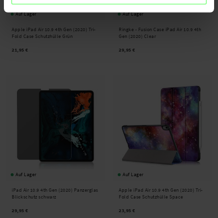
Auf Lager
Auf Lager
Apple iPad Air 10.9 4th Gen (2020) Tri-
Ringke -
Fusion Case iPad Air 10.9 4th
Fold Case Schutzhülle Grün
Gen (2020) Clear
21,95 €
29,95 €
Auf Lager
Auf Lager
iPad Air 10.9 4th Gen (2020) Panzerglas
Apple iPad Air 10.9 4th Gen (2020) Tri-
Blickschutz schwarz
Fold Case Schutzhülle Space
29,95 €
23,95 €