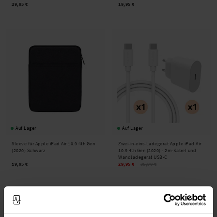
29,95 €
19,95 €
Auf Lager
Auf Lager
Sleeve für Apple iPad Air 10.9 4th Gen
Zwei-in-eins-Ladegerät Apple iPad Air
(2020) Schwarz
10.9 4th Gen (2020) - 2m-Kabel und
Wandladegerät USB-C
19,95 €
29,95 €
35,90 €