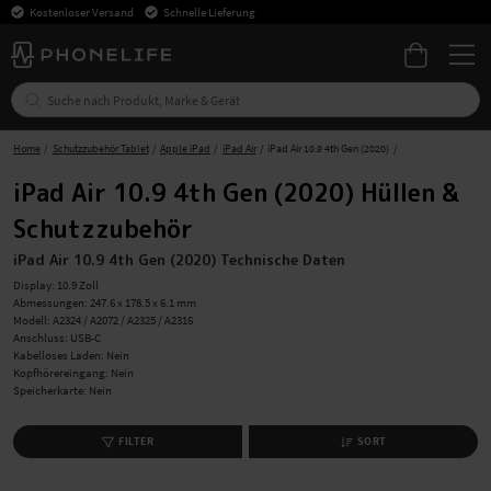
Kostenloser Versand
Schnelle Lieferung
Home
Schutzzubehör Tablet
Apple iPad
iPad Air
iPad Air 10.9 4th Gen (2020)
iPad Air 10.9 4th Gen (2020) Hüllen &
Schutzzubehör
iPad Air 10.9 4th Gen (2020) Technische Daten
Display: 10.9 Zoll
Abmessungen: 247.6 x 178.5 x 6.1 mm
Modell: A2324 / A2072 / A2325 / A2316
Anschluss: USB-C
Kabelloses Laden: Nein
Kopfhörereingang: Nein
Speicherkarte: Nein
FILTER
SORT