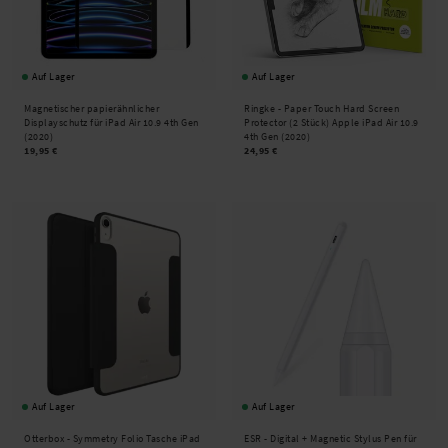
Auf Lager
Auf Lager
Magnetischer papierähnlicher
Ringke -
Paper Touch Hard Screen
Displayschutz für iPad Air 10.9 4th Gen
Protector (2 Stück) Apple iPad Air 10.9
(2020)
4th Gen (2020)
19,95 €
24,95 €
Auf Lager
Auf Lager
Otterbox -
Symmetry Folio Tasche iPad
ESR -
Digital + Magnetic Stylus Pen für