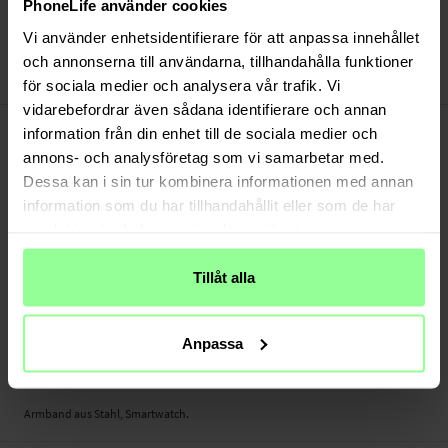
Versand aus unserem Lager in Schweden
PhoneLife använder cookies
Bezahle sicher via Klarna oder PayPal
Vi använder enhetsidentifierare för att anpassa innehållet
30 Tage Rückgaberecht
och annonserna till användarna, tillhandahålla funktioner
Art number
:
46786
för sociala medier och analysera vår trafik. Vi
vidarebefordrar även sådana identifierare och annan
-
PRODUKTBESCHREIBUNG
information från din enhet till de sociala medier och
Uhrarmband aus Stahl für Amazfit GTS 2 Mini. Dieses Metalarmband bringt
annons- och analysföretag som vi samarbetar med.
deine Smartwatch auf das nächste Stilniveau. Das Armband ist in der Länge
Dessa kan i sin tur kombinera informationen med annan
anpassbar (mit Hilfe eines Stiftausdrückers,
wird separat verkauft
).
information som du har tillhandahållit eller som de har
samlat in när du har använt deras tjänster.
Geeignet für:
- Amazfit GTS 2 Mini
Tillåt alla
Produktart: Armband aus Stahl
Länge: Zwischen 130 und 175 mm (ohne Uhr)
Verschlussbreite: 20mm
Anpassa
Material: Metall
Farbe: Silber, Rosa
Armband aus Stahl, Smartwatch.