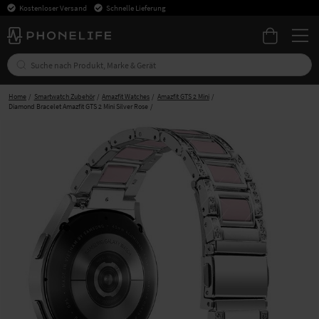
Kostenloser Versand
Schnelle Lieferung
Home
Smartwatch Zubehör
Amazfit Watches
Amazfit GTS 2 Mini
Diamond Bracelet Amazfit GTS 2 Mini Silver Rose