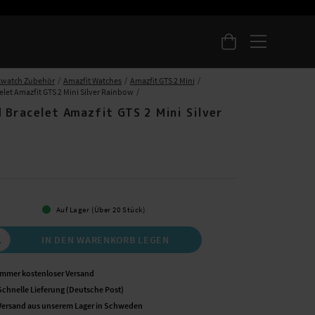
twatch Zubehör
Amazfit Watches
Amazfit GTS 2 Mini
let Amazfit GTS 2 Mini Silver Rainbow
 Bracelet Amazfit GTS 2 Mini Silver
w
 €
Auf Lager (Über 20 Stück)
IN DEN WARENKORB LEGEN
Immer kostenloser Versand
Schnelle Lieferung (Deutsche Post)
Versand aus unserem Lager in Schweden