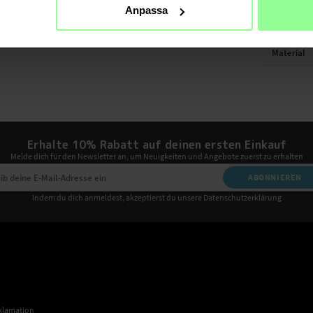
TECHNIS
Anpassa
Farbe
Material
Erhalte 10% Rabatt auf deinen ersten Einkauf
Melde dich für den Newsletter an, um Neuigkeiten und Angebote zuerst zu erhalten
ABONNIEREN
Indem du dich anmeldest, akzeptierst du unsere Datenschutzerklärung
klamation