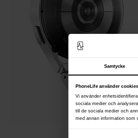
Samtycke
PhoneLife använder cookie
Vi använder enhetsidentifierar
sociala medier och analysera 
till de sociala medier och a
med annan information som du 