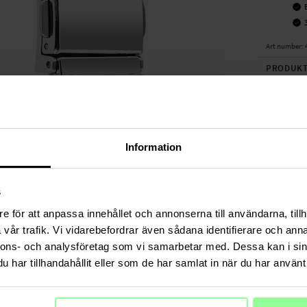
Art number
:
PRODUKT
Uhrarmband
bringt dei
in der Läng
verkauft
).
Information
Geeignet fü
- Amazfit G
s
Produktart
Länge: Zwi
e för att anpassa innehållet och annonserna till användarna, tillh
Verschluss
vår trafik. Vi vidarebefordrar även sådana identifierare och anna
Material: M
nnons- och analysföretag som vi samarbetar med. Dessa kan i sin
Farbe: Silb
har tillhandahållit eller som de har samlat in när du har använt 
Armband au