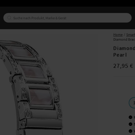
Home
Smar
Diamond Bracel
Diamond
Pearl
Preis
:
27,95
27,95 €