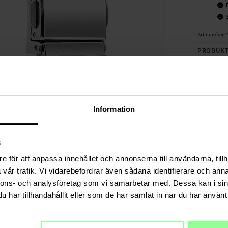
Art number
:
PRODUKT
Uhrarmband
bringt dei
in der Läng
verkauft
).
Information
Geeignet fü
- Amazfit G
s
Produktart
Länge: Zwi
e för att anpassa innehållet och annonserna till användarna, tillh
Verschluss
vår trafik. Vi vidarebefordrar även sådana identifierare och anna
Material: M
nnons- och analysföretag som vi samarbetar med. Dessa kan i sin
Farbe: Silb
har tillhandahållit eller som de har samlat in när du har använt 
Armband au