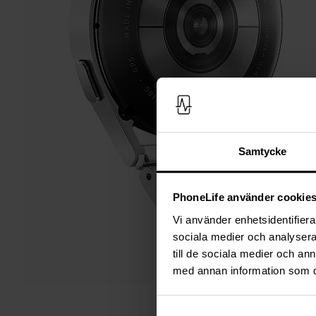
Samtycke
PhoneLife använder cookie
Vi använder enhetsidentifierar
sociala medier och analysera 
till de sociala medier och a
med annan information som du 