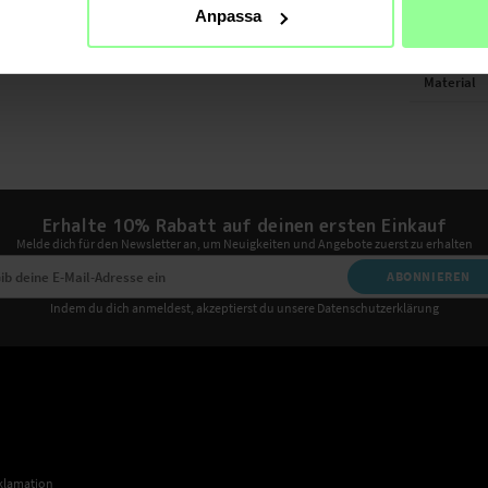
TECHNIS
Anpassa
Farbe
Material
Erhalte 10% Rabatt auf deinen ersten Einkauf
Melde dich für den Newsletter an, um Neuigkeiten und Angebote zuerst zu erhalten
ABONNIEREN
Indem du dich anmeldest, akzeptierst du unsere Datenschutzerklärung
klamation