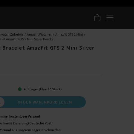
twatch Zubehör
Amazfit Watches
Amazfit GTS 2 Mini
et Amazfit GTS 2 Mini Silver Pearl
 Bracelet Amazfit GTS 2 Mini Silver
 €
Auf Lager (Über 20 Stück)
IN DEN WARENKORB LEGEN
Immer kostenloser Versand
Schnelle Lieferung (Deutsche Post)
Versand aus unserem Lager in Schweden