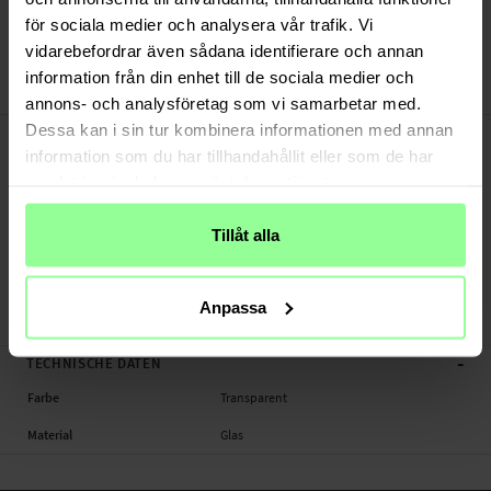
Versand aus unserem Lager in Schweden
för sociala medier och analysera vår trafik. Vi
Bezahle sicher via Klarna oder PayPal
vidarebefordrar även sådana identifierare och annan
30 Tage Rückgaberecht
information från din enhet till de sociala medier och
Art number
:
32429
annons- och analysföretag som vi samarbetar med.
-
Dessa kan i sin tur kombinera informationen med annan
PRODUKTBESCHREIBUNG
information som du har tillhandahållit eller som de har
Screen Protector & Kameraschutz. für iPhone 13 Pro.
samlat in när du har använt deras tjänster.
Geeignet für: Apple iPhone 13 Pro
Produktart: Screen Protector & Kameraschutz.
Tillåt alla
Material: Glas
Farbe: Transparent
Anpassa
Screen Protector & Kameraschutz., Handy
-
TECHNISCHE DATEN
Farbe
Transparent
Material
Glas