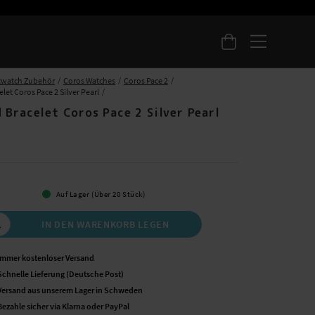
twatch Zubehör
Coros Watches
Coros Pace 2
et Coros Pace 2 Silver Pearl
 Bracelet Coros Pace 2 Silver Pearl
 €
Auf Lager (Über 20 Stück)
IN DEN WARENKORB LEGEN
Immer kostenloser Versand
Schnelle Lieferung (Deutsche Post)
Versand aus unserem Lager in Schweden
Bezahle sicher via Klarna oder PayPal