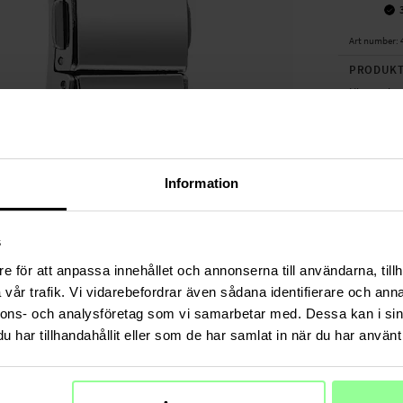
Art number
:
PRODUKT
Uhrarmband
deine Smar
Länge anpas
verkauft
).
Information
Geeignet fü
- Coros Pac
Produktart
s
Länge: Zwi
e för att anpassa innehållet och annonserna till användarna, tillh
Verschluss
vår trafik. Vi vidarebefordrar även sådana identifierare och anna
Material: M
nnons- och analysföretag som vi samarbetar med. Dessa kan i sin
Farbe: Silb
har tillhandahållit eller som de har samlat in när du har använt 
Armband au
TECHNIS