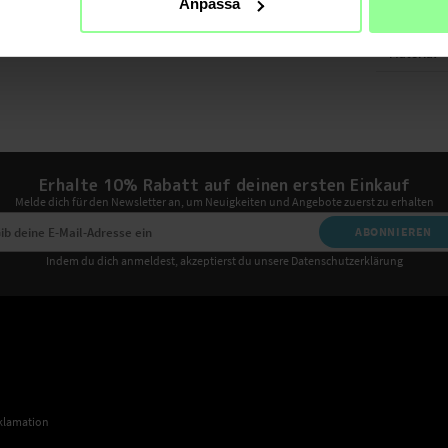
Anpassa
Farbe
Material
Erhalte 10% Rabatt auf deinen ersten Einkauf
Melde dich für den Newsletter an, um Neuigkeiten und Angebote zuerst zu erhalten
ABONNIEREN
Indem du dich anmeldest, akzeptierst du unsere Datenschutzerklärung
klamation