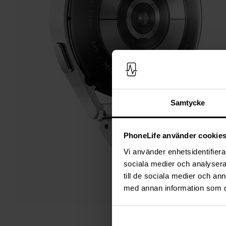
Samtycke
PhoneLife använder cookie
Vi använder enhetsidentifierar
sociala medier och analysera 
till de sociala medier och a
med annan information som du 