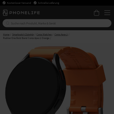
Kostenloser Versand
Schnelle Lieferung
Home
Smartwatch Zubehör
Coros Watches
Coros Apex 2
Rubber One Bold Band Coros Apex 2 Orange