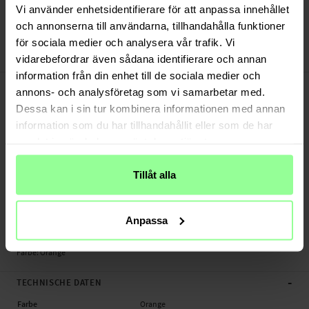
Versand aus unserem Lager in Schweden
Vi använder enhetsidentifierare för att anpassa innehållet
Bezahle sicher via Klarna oder PayPal
och annonserna till användarna, tillhandahålla funktioner
30 Tage Rückgaberecht
för sociala medier och analysera vår trafik. Vi
Ringke
Art number
:
48218
vidarebefordrar även sådana identifierare och annan
information från din enhet till de sociala medier och
-
PRODUKTBESCHREIBUNG
annons- och analysföretag som vi samarbetar med.
Armband aus gummi für Coros Apex 2.
Dessa kan i sin tur kombinera informationen med annan
information som du har tillhandahållit eller som de har
Geeignet für:
samlat in när du har använt deras tjänster.
- Coros Apex 2
Tillåt alla
Produktart: Armband aus gummi
Länge: Zwischen 115-195mm (ohne Uhr)
Verschlussbreite: 20mm
Anpassa
Marke: Ringke
Material: TPU
Farbe: Orange
-
TECHNISCHE DATEN
Farbe
Orange