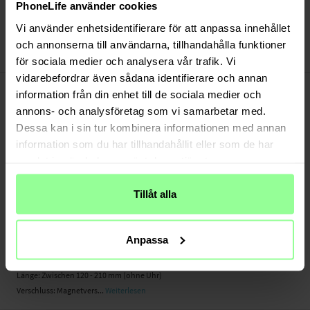
Versand aus unserem Lager in Schweden
PhoneLife använder cookies
Bezahle sicher via Klarna oder PayPal
Vi använder enhetsidentifierare för att anpassa innehållet
30 Tage Rückgaberecht
och annonserna till användarna, tillhandahålla funktioner
Art number
:
54685
för sociala medier och analysera vår trafik. Vi
vidarebefordrar även sådana identifierare och annan
-
PRODUKTBESCHREIBUNG
information från din enhet till de sociala medier och
Ein elegantes Armband aus poliertem rotfreiem Edelstahl, das deiner
annons- och analysföretag som vi samarbetar med.
Smartwatch einen ganz neuen Look verleiht. Die magnetische Schnalle ist
Dessa kan i sin tur kombinera informationen med annan
einfach einstell-, beliebig justier- und kinderleicht austauschbar - für die
information som du har tillhandahållit eller som de har
perfekte Passform und einen abwechslungsreichen Stil.
samlat in när du har använt deras tjänster.
- Perfekte Passform dank magnetischer Befestigung
- Aus rostfreiem Edelstahl
Tillåt alla
- Leicht und beliebig justierbar
- Armband kann in verschiedenen Farben erworben werden
Anpassa
Geeignet für: Amazfit GTS 2 Mini
Produktart: Milanaise Armband
Länge: Zwischen 120 - 210 mm (ohne Uhr)
Verschluss: Magnetvers...
Weiterlesen