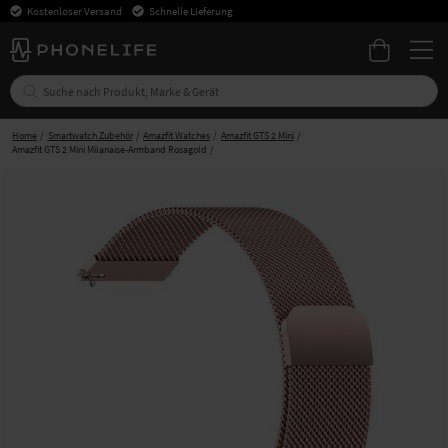
Kostenloser Versand
Schnelle Lieferung
Home
Smartwatch Zubehör
Amazfit Watches
Amazfit GTS 2 Mini
Amazfit GTS 2 Mini Milanaise-Armband Rosagold