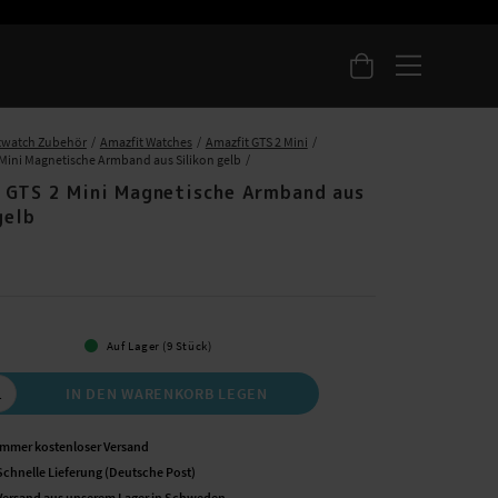
twatch Zubehör
Amazfit Watches
Amazfit GTS 2 Mini
 Mini Magnetische Armband aus Silikon gelb
 GTS 2 Mini Magnetische Armband aus
gelb
 €
Auf Lager (9 Stück)
IN DEN WARENKORB LEGEN
Immer kostenloser Versand
Schnelle Lieferung (Deutsche Post)
Versand aus unserem Lager in Schweden