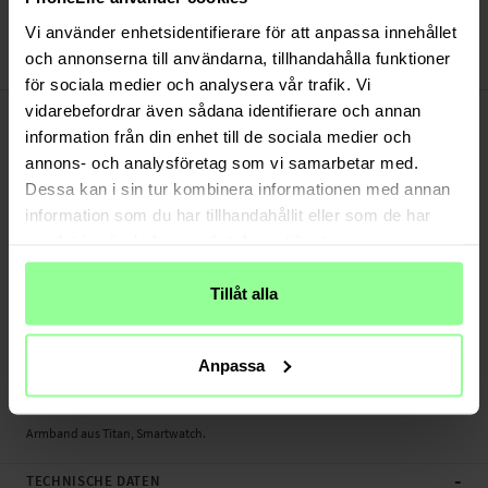
Bezahle sicher via Klarna oder PayPal
30 Tage Rückgaberecht
Vi använder enhetsidentifierare för att anpassa innehållet
och annonserna till användarna, tillhandahålla funktioner
Art number
:
47307
för sociala medier och analysera vår trafik. Vi
-
PRODUKTBESCHREIBUNG
vidarebefordrar även sådana identifierare och annan
information från din enhet till de sociala medier och
Armband aus Titan für Amazfit GTS 2 Mini. Dieses armband bringt deine
Smartwatch auf das nächste Stilniveau, und verleiht ihr ein klassisches
annons- och analysföretag som vi samarbetar med.
Armbandsuhr-Gefühl verleihst. Das Armband ist in der Länge anpassbar (mit
Dessa kan i sin tur kombinera informationen med annan
Hilfe eines Stiftausdrückers, wird separat verkauft).
information som du har tillhandahållit eller som de har
samlat in när du har använt deras tjänster.
Geeignet für:
- Amazfit GTS 2 Mini
Tillåt alla
Produktart: Armband aus Titan
Stiftausdrücker: Separat gekauft
Anpassa
Länge: Zwischen 120 - 175mm (ohne Uhr)
Material: Titan
Armband aus Titan, Smartwatch.
-
TECHNISCHE DATEN