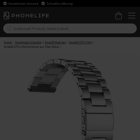
Kostenloser Versand
Schnelle Lieferung
Home
Smartwatch Zubehör
Amazfit Watches
Amazfit GTS 2 Mini
Amazfit GTS 2 Mini Armband aus Titan Silber