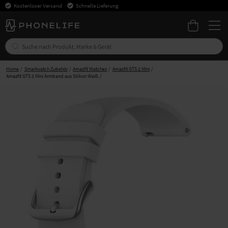
Kostenloser Versand
Schnelle Lieferung
Home
Smartwatch Zubehör
Amazfit Watches
Amazfit GTS 2 Mini
Amazfit GTS 2 Mini Armband aus Silikon Weiß