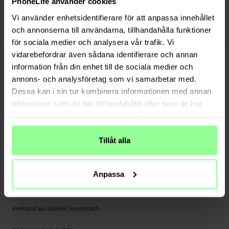
PhoneLife använder cookies
Bezahle sicher via Klarna oder PayPal
30 Tage Rückgaberecht
Vi använder enhetsidentifierare för att anpassa innehållet
och annonserna till användarna, tillhandahålla funktioner
Art number
:
46783
för sociala medier och analysera vår trafik. Vi
-
PRODUKTBESCHREIBUNG
vidarebefordrar även sådana identifierare och annan
Dieses schicke Silikonarmband ist der perfekte Begleiter für dich - im Training
information från din enhet till de sociala medier och
wie im Alltag. Stylisch, bequem und vielfältig kombinierbar.
annons- och analysföretag som vi samarbetar med.
Dessa kan i sin tur kombinera informationen med annan
- In vielen verschiedenen Farben erhältlich, passt zu deinem Tagesoutfit
information som du har tillhandahållit eller som de har
- Einfach austauschbar
samlat in när du har använt deras tjänster.
- Ideale Alternative zu teuren Originalarmbändern
Geeignet für:
Tillåt alla
- Amazfit GTS 2 Mini
Produktart: Armband aus Silikon
Anpassa
Länge: Zwischen 110 - 175mm (ohne Uhr)
Material: Silikon
Armband aus Silikon, Smartwatch