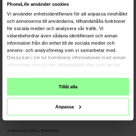
Versand aus unserem Lager in Schweden
PhoneLife använder cookies
Bezahle sicher via Klarna oder PayPal
Vi använder enhetsidentifierare för att anpassa innehållet
30 Tage Rückgaberecht
och annonserna till användarna, tillhandahålla funktioner
Art number
:
46777
för sociala medier och analysera vår trafik. Vi
-
vidarebefordrar även sådana identifierare och annan
PRODUKTBESCHREIBUNG
information från din enhet till de sociala medier och
Dieses schicke Silikonarmband ist der perfekte Begleiter für dich - im Training
annons- och analysföretag som vi samarbetar med.
wie im Alltag. Stylisch, bequem und vielfältig kombinierbar.
Dessa kan i sin tur kombinera informationen med annan
- In vielen verschiedenen Farben erhältlich, passt zu deinem Tagesoutfit
information som du har tillhandahållit eller som de har
- Einfach austauschbar
samlat in när du har använt deras tjänster.
- Ideale Alternative zu teuren Originalarmbändern
Tillåt alla
Geeignet für:
- Amazfit GTS 2 Mini
Produktart: Armband aus Silikon
Anpassa
Länge: Zwischen 120 - 175mm (ohne Uhr)
Material: Silikon
Armband aus Silikon, Smartwatch