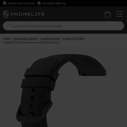
Kostenloser Versand
Schnelle Lieferung
Home
Smartwatch Zubehör
Amazfit Watches
Amazfit GTS 2 Mini
Amazfit GTS 2 Mini Armband aus Silikon Schwarz