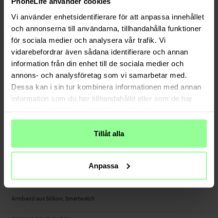
PhoneLife använder cookies
Bezahle sicher via Klarna oder PayPal
30 Tage Rückgaberecht
Vi använder enhetsidentifierare för att anpassa innehållet
och annonserna till användarna, tillhandahålla funktioner
Art number
:
46776
för sociala medier och analysera vår trafik. Vi
-
PRODUKTBESCHREIBUNG
vidarebefordrar även sådana identifierare och annan
Dieses schicke Silikonarmband ist der perfekte Begleiter für dich - im Training
information från din enhet till de sociala medier och
wie im Alltag. Stylisch, bequem und vielfältig kombinierbar.
annons- och analysföretag som vi samarbetar med.
Dessa kan i sin tur kombinera informationen med annan
- In vielen verschiedenen Farben erhältlich, passt zu deinem Tagesoutfit
information som du har tillhandahållit eller som de har
- Einfach austauschbar
samlat in när du har använt deras tjänster.
- Ideale Alternative zu teuren Originalarmbändern
Geeignet für:
Tillåt alla
- Amazfit GTS 2 Mini
Produktart: Armband aus Silikon
Anpassa
Länge: Zwischen 120 - 175mm (ohne Uhr)
Material: Silikon
Armband aus Silikon, Smartwatch