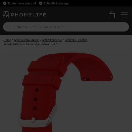
Kostenloser Versand
Schnelle Lieferung
Home
Smartwatch Zubehör
Amazfit Watches
Amazfit GTS 2 Mini
Amazfit GTS 2 Mini Armband aus Silikon Rot