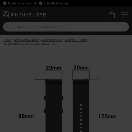
Kostenloser Versand
Schnelle Lieferung
Home
Smartwatch Zubehör
Amazfit Watches
Amazfit GTS 2 Mini
Amazfit GTS 2 Mini Armband aus Silikon Grün