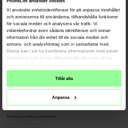
PhoneLife använder cookies
Bezahle sicher via Klarna oder PayPal
30 Tage Rückgaberecht
Vi använder enhetsidentifierare för att anpassa innehållet
och annonserna till användarna, tillhandahålla funktioner
Art number
:
46774
för sociala medier och analysera vår trafik. Vi
-
PRODUKTBESCHREIBUNG
vidarebefordrar även sådana identifierare och annan
Dieses schicke Silikonarmband ist der perfekte Begleiter für dich - im Training
information från din enhet till de sociala medier och
wie im Alltag. Stylisch, bequem und vielfältig kombinierbar.
annons- och analysföretag som vi samarbetar med.
Dessa kan i sin tur kombinera informationen med annan
- In vielen verschiedenen Farben erhältlich, passt zu deinem Tagesoutfit
information som du har tillhandahållit eller som de har
- Einfach austauschbar
samlat in när du har använt deras tjänster.
- Ideale Alternative zu teuren Originalarmbändern
Geeignet für:
Tillåt alla
- Amazfit GTS 2 Mini
Produktart: Armband aus Silikon
Anpassa
Länge: Zwischen 120 - 175mm (ohne Uhr)
Material: Silikon
Armband aus Silikon, Smartwatch