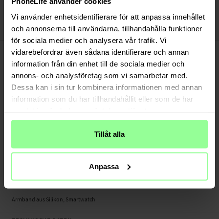
PhoneLife använder cookies
Bezahle sicher via Klarna oder PayPal
30 Tage Rückgaberecht
Vi använder enhetsidentifierare för att anpassa innehållet
och annonserna till användarna, tillhandahålla funktioner
Art number
:
46772
för sociala medier och analysera vår trafik. Vi
-
PRODUKTBESCHREIBUNG
vidarebefordrar även sådana identifierare och annan
Dieses schicke Silikonarmband ist der perfekte Begleiter für dich - im Training
information från din enhet till de sociala medier och
wie im Alltag. Stylisch, bequem und vielfältig kombinierbar.
annons- och analysföretag som vi samarbetar med.
Dessa kan i sin tur kombinera informationen med annan
- In vielen verschiedenen Farben erhältlich, passt zu deinem Tagesoutfit
information som du har tillhandahållit eller som de har
- Einfach austauschbar
samlat in när du har använt deras tjänster.
- Ideale Alternative zu teuren Originalarmbändern
Geeignet für:
Tillåt alla
- Amazfit GTS 2 Mini
Produktart: Armband aus Silikon
Anpassa
Länge: Zwischen 120 - 175mm (ohne Uhr)
Material: Silikon
Armband aus Silikon, Smartwatch