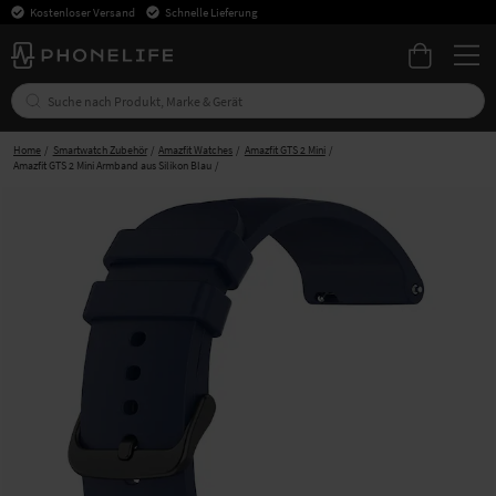
Kostenloser Versand
Schnelle Lieferung
Home
Smartwatch Zubehör
Amazfit Watches
Amazfit GTS 2 Mini
Amazfit GTS 2 Mini Armband aus Silikon Blau