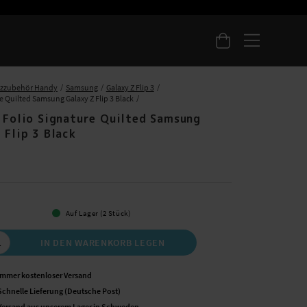
tzzubehör Handy
Samsung
Galaxy Z Flip 3
e Quilted Samsung Galaxy Z Flip 3 Black
- Folio Signature Quilted Samsung
 Flip 3 Black
 €
Auf Lager (2 Stück)
IN DEN WARENKORB LEGEN
Immer kostenloser Versand
Schnelle Lieferung (Deutsche Post)
Versand aus unserem Lager in Schweden