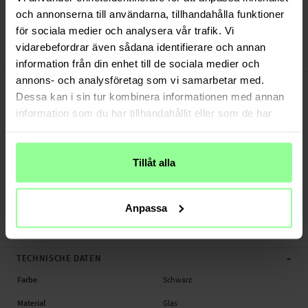
Versand aus unserem Lager in Schweden
och annonserna till användarna, tillhandahålla funktioner
Bezahle sicher via Klarna oder PayPal
för sociala medier och analysera vår trafik. Vi
30 Tage Rückgaberecht
vidarebefordrar även sådana identifierare och annan
Ringke
Art number
:
60867
information från din enhet till de sociala medier och
annons- och analysföretag som vi samarbetar med.
-
PRODUKTBESCHREIBUNG
Dessa kan i sin tur kombinera informationen med annan
2 Stück Blickschutzfolie für das Apple iPhone 16 Pro.
information som du har tillhandahållit eller som de har
Geeignet für:
samlat in när du har använt deras tjänster.
- Apple iPhone 16 Pro A3293 / A3083 / A3292 / A3294
Tillåt alla
Produktart: Blickschutzfolie
Marke: Ringke
Material: Glas
Anpassa
Blickschutzfolie, Handy, Installationshilfe
-
TECHNISCHE DATEN
Farbe
Schwarz
Material
Glas