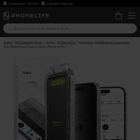
Kostenloser Versand
Schnelle Lieferung
Home
Schutzzubehör Handy
Apple
iPhone 16 Pro
Panzerglas, Schutzfolien & Linsenschutz
Easy Slide Privacy Glass (2 Stück) iPhone 16 Pro